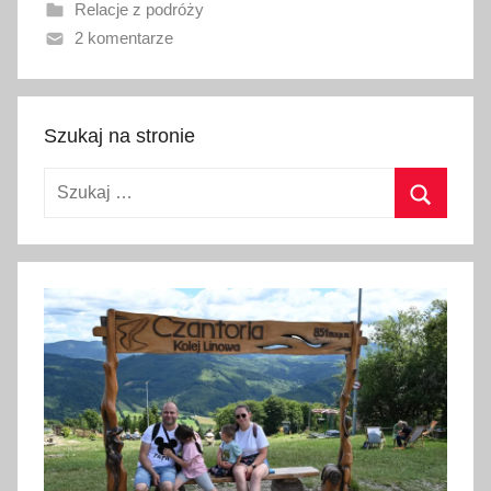
Relacje z podróży
a
2 komentarze
n
o
1
2
Szukaj na stronie
c
Szukaj:
z
e
Szukaj
r
w
c
a
2
0
2
6