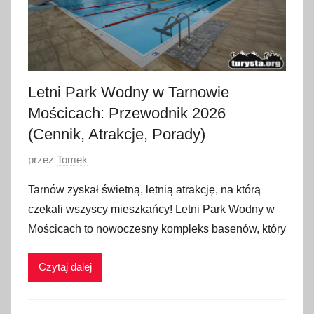
Letni Park Wodny w Tarnowie
Mościcach: Przewodnik 2026
(Cennik, Atrakcje, Porady)
O
przez
Tomek
p
Tarnów zyskał świetną, letnią atrakcję, na którą
u
czekali wszyscy mieszkańcy! Letni Park Wodny w
b
Mościcach to nowoczesny kompleks basenów, który
l
i
Czytaj dalej
k
o
w