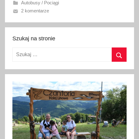
Autobusy / Pociągi
a
2 komentarze
n
o
3
0
Szukaj na stronie
p
Szukaj:
a
ź
Szukaj
d
z
i
e
r
n
i
k
a