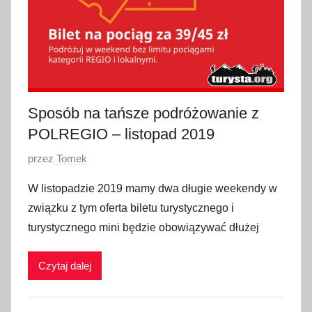
Sposób na tańsze podróżowanie z
POLREGIO – listopad 2019
O
przez
Tomek
p
W listopadzie 2019 mamy dwa długie weekendy w
u
związku z tym oferta biletu turystycznego i
b
turystycznego mini będzie obowiązywać dłużej
l
i
Czytaj dalej
k
o
w