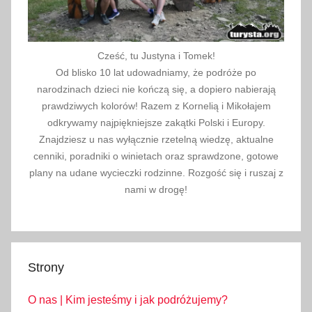
2
0
1
Cześć, tu Justyna i Tomek!
9
Od blisko 10 lat udowadniamy, że podróże po
narodzinach dzieci nie kończą się, a dopiero nabierają
prawdziwych kolorów! Razem z Kornelią i Mikołajem
odkrywamy najpiękniejsze zakątki Polski i Europy.
Znajdziesz u nas wyłącznie rzetelną wiedzę, aktualne
cenniki, poradniki o winietach oraz sprawdzone, gotowe
plany na udane wycieczki rodzinne. Rozgość się i ruszaj z
nami w drogę!
Strony
O nas | Kim jesteśmy i jak podróżujemy?