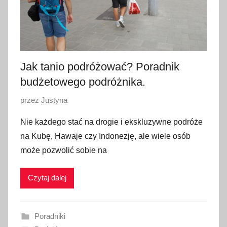
Jak tanio podróżować? Poradnik
budżetowego podróżnika.
O
przez
Justyna
p
Nie każdego stać na drogie i ekskluzywne podróże
u
na Kubę, Hawaje czy Indonezję, ale wiele osób
b
może pozwolić sobie na
l
i
Czytaj dalej
k
o
w
Poradniki
a