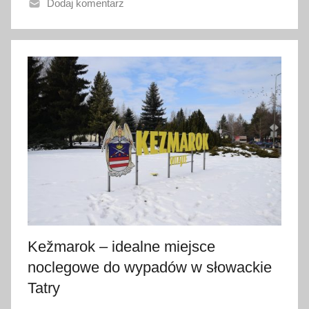
Dodaj komentarz
n
o
9
l
u
t
e
g
o
2
0
1
8
Kežmarok – idealne miejsce
noclegowe do wypadów w słowackie
Tatry