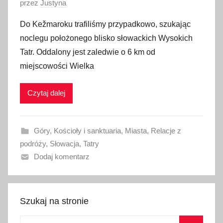
O
przez
Justyna
p
Do Kežmaroku trafiliśmy przypadkowo, szukając
u
noclegu położonego blisko słowackich Wysokich
b
Tatr. Oddalony jest zaledwie o 6 km od
l
miejscowości Wielka
i
k
Czytaj dalej
o
w
a
Góry
,
Kościoły i sanktuaria
,
Miasta
,
Relacje z
n
podróży
,
Słowacja
,
Tatry
o
Dodaj komentarz
2
6
l
i
Szukaj na stronie
p
Szukaj:
c