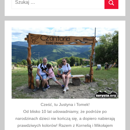
a
Szukaj
2
0
1
7
Cześć, tu Justyna i Tomek!
Od blisko 10 lat udowadniamy, że podróże po
narodzinach dzieci nie kończą się, a dopiero nabierają
prawdziwych kolorów! Razem z Kornelią i Mikołajem