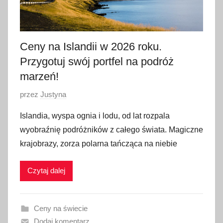
Ceny na Islandii w 2026 roku.
Przygotuj swój portfel na podróż
marzeń!
O
przez
Justyna
p
Islandia, wyspa ognia i lodu, od lat rozpala
u
wyobraźnię podróżników z całego świata. Magiczne
b
krajobrazy, zorza polarna tańcząca na niebie
l
i
Czytaj dalej
k
o
w
Ceny na świecie
a
Dodaj komentarz