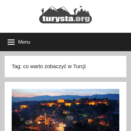
Przejdź
do
treści
Turysta.org
Rodzinny
blog
Menu
podróżniczy
i
portal
turystyczny
Tag:
co warto zobaczyć w Turcji