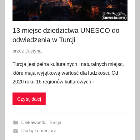
13 miejsc dziedzictwa UNESCO do
odwiedzenia w Turcji
O
przez
Justyna
p
Turcja jest pełna kulturalnych i naturalnych miejsc,
u
które mają wyjątkową wartość dla ludzkości. Od
b
2020 roku 16 regionów kulturowych i
l
i
Czytaj dalej
k
o
w
Ciekawostki
,
Turcja
a
Dodaj komentarz
n