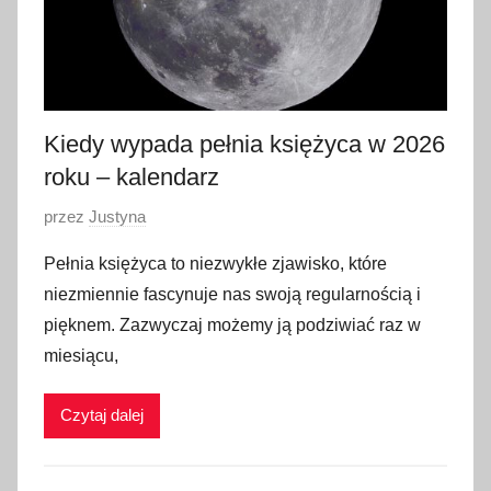
Kiedy wypada pełnia księżyca w 2026
roku – kalendarz
O
przez
Justyna
p
Pełnia księżyca to niezwykłe zjawisko, które
u
niezmiennie fascynuje nas swoją regularnością i
b
pięknem. Zazwyczaj możemy ją podziwiać raz w
l
miesiącu,
i
k
Czytaj dalej
o
w
a