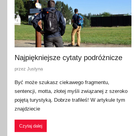
Najpiękniejsze cytaty podróżnicze
O
przez
Justyna
p
Być może szukasz ciekawego fragmentu,
u
sentencji, motta, złotej myśli związanej z szeroko
b
pojętą turystyką. Dobrze trafiłeś! W artykule tym
l
i
znajdziecie
k
o
Czytaj dalej
w