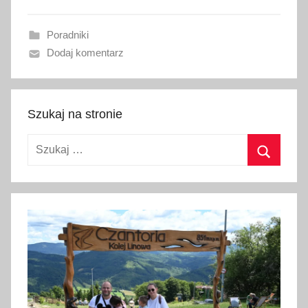
w
a
Poradniki
n
Dodaj komentarz
o
2
1
s
Szukaj na stronie
i
Szukaj:
e
r
Szukaj
p
n
i
a
2
0
1
9