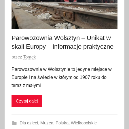
Parowozownia Wolsztyn – Unikat w
skali Europy – informacje praktyczne
O
przez
Tomek
p
Parowozownia w Wolsztynie to jedyne miejsce w
u
Europie i na świecie w którym od 1907 roku do
b
teraz z małymi
l
i
Czytaj dalej
k
o
w
Dla dzieci
,
Muzea
,
Polska
,
Wielkopolskie
a