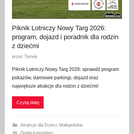
Piknik Lotniczy Nowy Targ 2026:
program, dojazd i poradnik dla rodzin
z dziećmi
O
przez
Tomek
p
Piknik Lotniczy Nowy Targ 2026: sprawdź program
u
pokazów, darmowe parkingi, dojazd oraz
b
największe atrakcje dla rodzin z dziećmi!
l
i
Czytaj dalej
k
o
w
Atrakcje dla Dzieci
,
Małopolskie
a
Dodaj komentarz