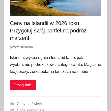
Ceny na Islandii w 2026 roku.
Przygotuj swój portfel na podróż
marzeń!
O
przez
Justyna
p
Islandia, wyspa ognia i lodu, od lat rozpala
u
wyobraźnię podróżników z całego świata. Magiczne
b
krajobrazy, zorza polarna tańcząca na niebie
l
i
Czytaj dalej
k
o
w
Ceny na świecie
a
Dodaj komentarz