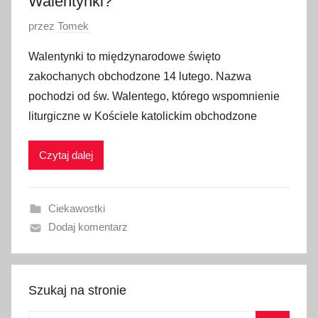
Walentynki?
O
przez
Tomek
p
Walentynki to międzynarodowe święto
u
zakochanych obchodzone 14 lutego. Nazwa
b
pochodzi od św. Walentego, którego wspomnienie
l
liturgiczne w Kościele katolickim obchodzone
i
k
Czytaj dalej
o
w
a
Ciekawostki
n
Dodaj komentarz
o
1
3
l
Szukaj na stronie
u