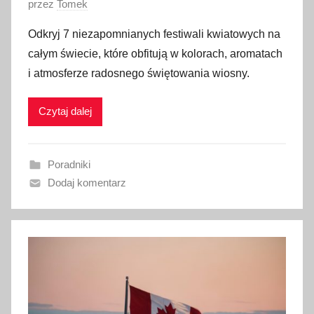
O
przez
Tomek
p
Odkryj 7 niezapomnianych festiwali kwiatowych na
u
całym świecie, które obfitują w kolorach, aromatach
b
i atmosferze radosnego świętowania wiosny.
l
i
Czytaj dalej
k
o
w
Poradniki
a
Dodaj komentarz
n
o
2
4
m
a
r
c