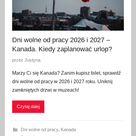
Dni wolne od pracy 2026 i 2027 –
Kanada. Kiedy zaplanować urlop?
O
przez
Justyna
p
Marzy Ci się Kanada? Zanim kupisz bilet, sprawdź
u
dni wolne od pracy w 2026 i 2027 roku. Uniknij
b
zamkniętych drzwi w muzeach!
l
i
Czytaj dalej
k
o
w
Dni wolne od pracy
,
Kanada
a