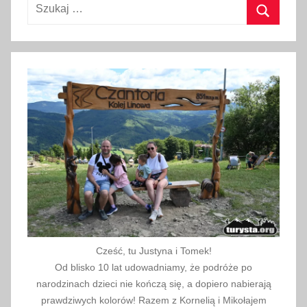
Szukaj:
t
e
Szukaj
g
o
2
0
2
2
Cześć, tu Justyna i Tomek!
Od blisko 10 lat udowadniamy, że podróże po
narodzinach dzieci nie kończą się, a dopiero nabierają
prawdziwych kolorów! Razem z Kornelią i Mikołajem