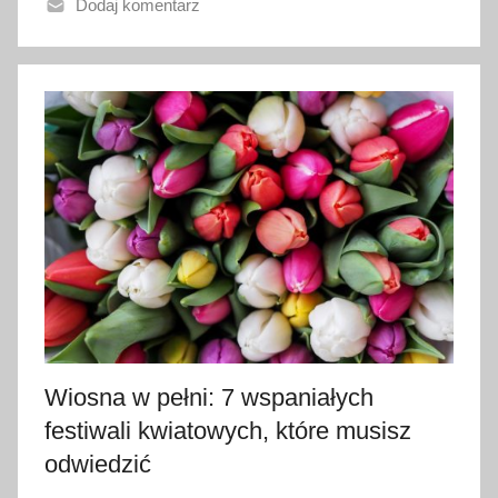
Dodaj komentarz
n
o
1
c
z
e
r
w
c
a
2
0
2
6
Wiosna w pełni: 7 wspaniałych
festiwali kwiatowych, które musisz
odwiedzić