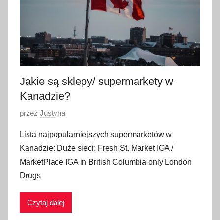
a
2
0
2
3
Jakie są sklepy/ supermarkety w
Kanadzie?
O
przez
Justyna
p
Lista najpopularniejszych supermarketów w
u
Kanadzie: Duże sieci: Fresh St. Market IGA /
b
MarketPlace IGA in British Columbia only London
l
Drugs
i
k
Czytaj dalej
o
w