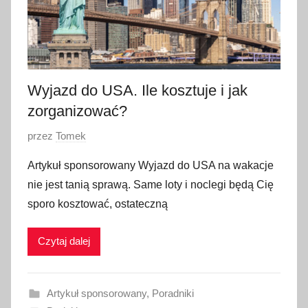
Wyjazd do USA. Ile kosztuje i jak
zorganizować?
O
przez
Tomek
p
Artykuł sponsorowany Wyjazd do USA na wakacje
u
nie jest tanią sprawą. Same loty i noclegi będą Cię
b
sporo kosztować, ostateczną
l
i
Czytaj dalej
k
o
w
Artykuł sponsorowany
,
Poradniki
a