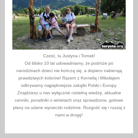
a
2
0
2
1
Cześć, tu Justyna i Tomek!
Od blisko 10 lat udowadniamy, że podróże po
narodzinach dzieci nie kończą się, a dopiero nabierają
prawdziwych kolorów! Razem z Kornelią i Mikołajem
odkrywamy najpiękniejsze zakątki Polski i Europy.
Znajdziesz u nas wyłącznie rzetelną wiedzę, aktualne
cenniki, poradniki o winietach oraz sprawdzone, gotowe
plany na udane wycieczki rodzinne. Rozgość się i ruszaj z
nami w drogę!