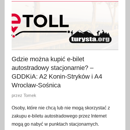
s
t
y
c
z
n
i
a
Gdzie można kupić e-bilet
2
autostradowy stacjonarnie? –
0
GDDKiA: A2 Konin-Stryków i A4
2
Wrocław-Sośnica
2
O
przez
Tomek
p
Osoby, które nie chcą lub nie mogą skorzystać z
u
zakupu e-biletu autostradowego przez Internet
b
mogą go nabyć w punktach stacjonarnych.
l