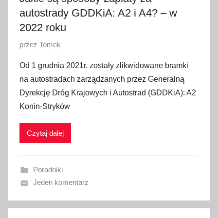
autostrady GDDKiA: A2 i A4? – w
2022 roku
O
przez
Tomek
p
Od 1 grudnia 2021r. zostały zlikwidowane bramki
u
na autostradach zarządzanych przez Generalną
b
Dyrekcję Dróg Krajowych i Autostrad (GDDKiA): A2
l
Konin-Stryków
i
k
Czytaj dalej
o
w
a
Poradniki
n
Jeden komentarz
o
1
1