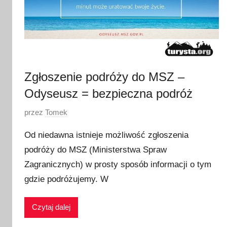
Zgłoszenie podróży do MSZ –
Odyseusz = bezpieczna podróż
O
przez
Tomek
p
Od niedawna istnieje możliwość zgłoszenia
u
podróży do MSZ (Ministerstwa Spraw
b
Zagranicznych) w prosty sposób informacji o tym
l
i
gdzie podróżujemy. W
k
o
Czytaj dalej
w