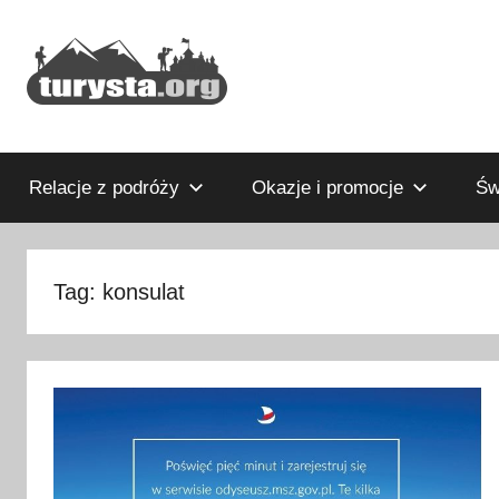
Przejdź
do
treści
Rodzinny
Turysta.org
blog
podróżniczy
Relacje z podróży
Okazje i promocje
Św
i
portal
turystyczny
Tag:
konsulat