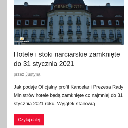
Hotele i stoki narciarskie zamknięte
do 31 stycznia 2021
O
przez
Justyna
p
Jak podaje Oficjalny profil Kancelarii Prezesa Rady
u
Ministrów hotele będą zamknięte co najmniej do 31
b
stycznia 2021 roku. Wyjątek stanowią
l
i
k
Czytaj dalej
o