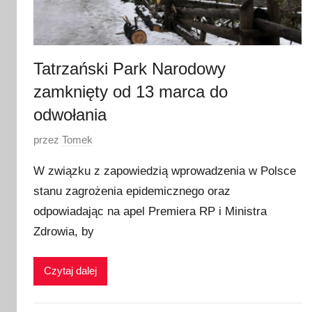
1
Tatrzański Park Narodowy
zamknięty od 13 marca do
odwołania
O
przez
Tomek
p
W związku z zapowiedzią wprowadzenia w Polsce
u
stanu zagrożenia epidemicznego oraz
b
odpowiadając na apel Premiera RP i Ministra
l
i
Zdrowia, by
k
o
Czytaj dalej
w
a