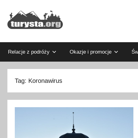
Przejdź
do
treści
Rodzinny
Turysta.org
blog
podróżniczy
Relacje z podróży
Okazje i promocje
Św
i
portal
turystyczny
Tag:
Koronawirus