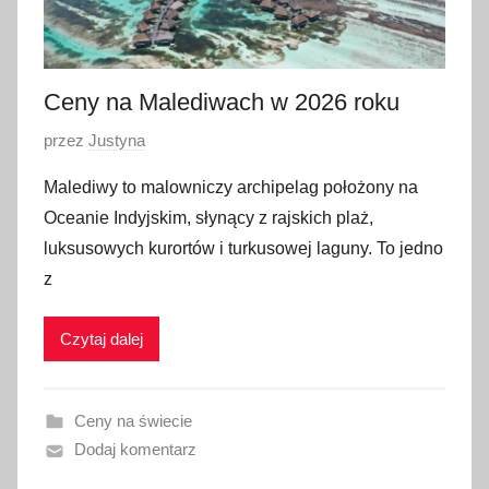
Ceny na Malediwach w 2026 roku
O
przez
Justyna
p
Malediwy to malowniczy archipelag położony na
u
Oceanie Indyjskim, słynący z rajskich plaż,
b
luksusowych kurortów i turkusowej laguny. To jedno
l
z
i
k
Czytaj dalej
o
w
a
Ceny na świecie
n
Dodaj komentarz
o
1