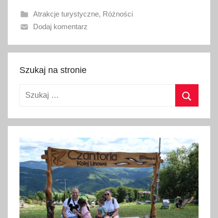
a
Atrakcje turystyczne
,
Różności
n
Dodaj komentarz
o
2
4
k
Szukaj na stronie
w
Szukaj:
i
e
Szukaj
t
n
i
a
2
0
2
4