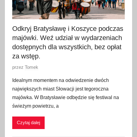
Odkryj Bratysławę i Koszyce podczas
majówki. Weź udział w wydarzeniach
dostępnych dla wszystkich, bez opłat
za wstęp.
O
przez
Tomek
p
Idealnym momentem na odwiedzenie dwóch
u
największych miast Słowacji jest tegoroczna
b
majówka. W Bratysławie odbędzie się festiwal na
l
świeżym powietrzu, a
i
k
Czytaj dalej
o
w