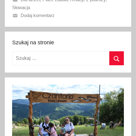
n
Słowacja
o
Dodaj komentarz
1
7
m
a
Szukaj na stronie
j
Szukaj:
a
2
Szukaj
0
2
6