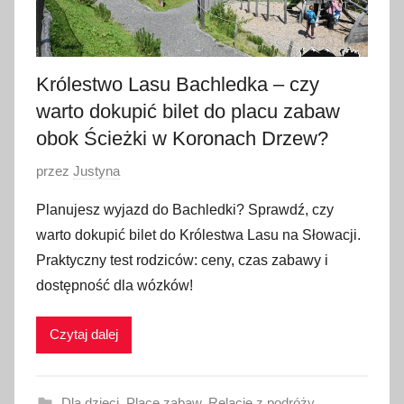
Królestwo Lasu Bachledka – czy
warto dokupić bilet do placu zabaw
obok Ścieżki w Koronach Drzew?
O
przez
Justyna
p
Planujesz wyjazd do Bachledki? Sprawdź, czy
u
warto dokupić bilet do Królestwa Lasu na Słowacji.
b
Praktyczny test rodziców: ceny, czas zabawy i
l
dostępność dla wózków!
i
k
Czytaj dalej
o
w
a
Dla dzieci
,
Place zabaw
,
Relacje z podróży
,