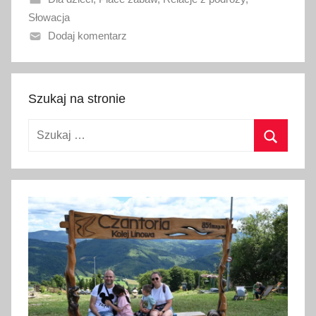
n
Słowacja
o
Dodaj komentarz
1
7
m
a
Szukaj na stronie
j
Szukaj:
a
2
Szukaj
0
2
6