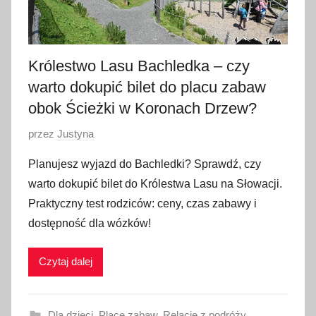
Królestwo Lasu Bachledka – czy
warto dokupić bilet do placu zabaw
obok Ścieżki w Koronach Drzew?
O
przez
Justyna
p
Planujesz wyjazd do Bachledki? Sprawdź, czy
u
warto dokupić bilet do Królestwa Lasu na Słowacji.
b
Praktyczny test rodziców: ceny, czas zabawy i
l
dostępność dla wózków!
i
k
Czytaj dalej
o
w
a
Dla dzieci
,
Place zabaw
,
Relacje z podróży
,