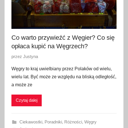
Co warto przywieźć z Węgier? Co się
opłaca kupić na Węgrzech?
O
przez
Justyna
p
Węgry to kraj uwielbiany przez Polaków od wielu,
u
wielu lat. Być może ze względu na bliską odległość,
b
a może ze
l
i
Czytaj dalej
k
o
w
Ciekawostki
,
Poradniki
,
Różności
,
Węgry
a