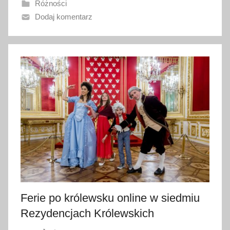
Różności
n
Dodaj komentarz
o
3
0
m
a
r
c
a
2
0
2
2
Ferie po królewsku online w siedmiu
Rezydencjach Królewskich