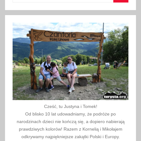
ź
Szukaj
d
z
i
e
r
n
i
k
a
2
0
1
Cześć, tu Justyna i Tomek!
8
Od blisko 10 lat udowadniamy, że podróże po
narodzinach dzieci nie kończą się, a dopiero nabierają
prawdziwych kolorów! Razem z Kornelią i Mikołajem
odkrywamy najpiękniejsze zakątki Polski i Europy.