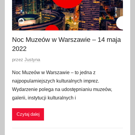
Noc Muzeów w Warszawie – 14 maja
2022
O
przez
Justyna
p
Noc Muzeów w Warszawie – to jedna z
u
najpopularniejszych kulturalnych imprez.
b
Wydarzenie polega na udostępnianiu muzeów,
l
galerii, instytucji kulturalnych i
i
k
Czytaj dalej
o
w
a