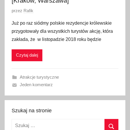
[Kraków, Warszawa]
2
0
O
przez
Rafik
1
p
Już po raz siódmy polskie rezydencje królewskie
9
u
przygotowały dla wszystkich turystów akcję, która
b
zakłada, że w listopadzie 2018 roku będzie
l
i
Czytaj dalej
k
o
w
Atrakcje turystyczne
a
Jeden komentarz
n
o
2
4
Szukaj na stronie
p
Szukaj:
a