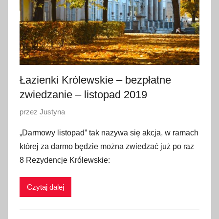
z
n
i
a
2
0
Łazienki Królewskie – bezpłatne
2
zwiedzanie – listopad 2019
1
O
przez
Justyna
p
„Darmowy listopad” tak nazywa się akcja, w ramach
u
której za darmo będzie można zwiedzać już po raz
b
8 Rezydencje Królewskie:
l
i
Czytaj dalej
k
o
w