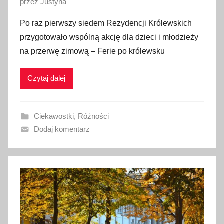
O
przez
Justyna
p
Po raz pierwszy siedem Rezydencji Królewskich
u
przygotowało wspólną akcję dla dzieci i młodzieży
b
na przerwę zimową – Ferie po królewsku
l
i
Czytaj dalej
k
o
w
Ciekawostki
,
Różności
a
Dodaj komentarz
n
o
1
2
s
t
y
c