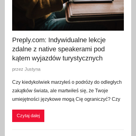
Preply.com: Indywidualne lekcje
zdalne z native speakerami pod
kątem wyjazdów turystycznych
O
przez
Justyna
p
Czy kiedykolwiek marzyłeś o podróży do odległych
u
zakątków świata, ale martwiłeś się, że Twoje
b
umiejętności językowe mogą Cię ograniczyć? Czy
l
i
Czytaj dalej
k
o
w