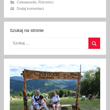
Ciekawostki
,
Różności
a
Dodaj komentarz
n
o
2
4
Szukaj na stronie
l
Szukaj:
i
p
Szukaj
c
a
2
0
2
3