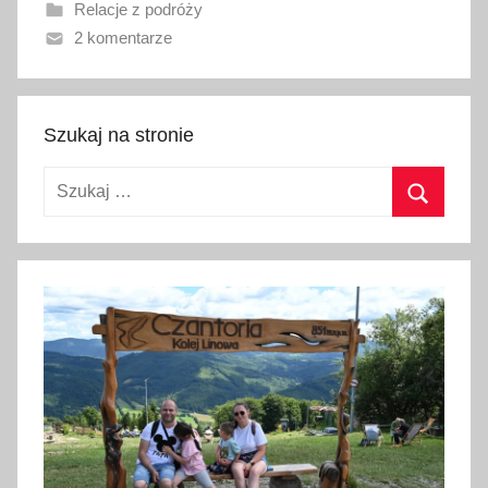
Relacje z podróży
a
2 komentarze
n
o
1
2
Szukaj na stronie
c
Szukaj:
z
e
Szukaj
r
w
c
a
2
0
2
6