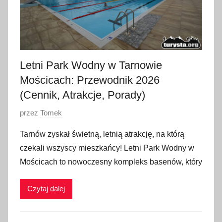
Letni Park Wodny w Tarnowie
Mościcach: Przewodnik 2026
(Cennik, Atrakcje, Porady)
O
przez
Tomek
p
Tarnów zyskał świetną, letnią atrakcję, na którą
u
czekali wszyscy mieszkańcy! Letni Park Wodny w
b
Mościcach to nowoczesny kompleks basenów, który
l
i
Czytaj dalej
k
o
w