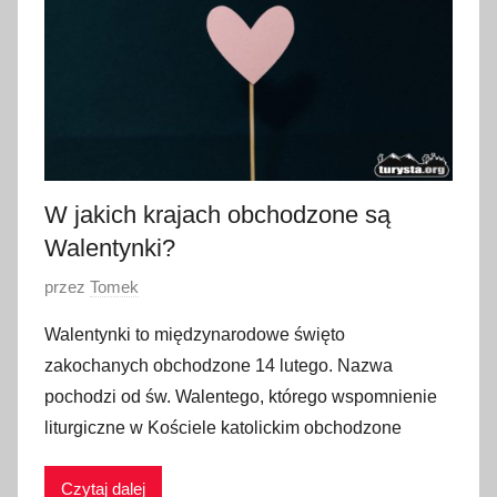
z
n
i
a
2
0
2
W jakich krajach obchodzone są
3
Walentynki?
O
przez
Tomek
p
Walentynki to międzynarodowe święto
u
zakochanych obchodzone 14 lutego. Nazwa
b
pochodzi od św. Walentego, którego wspomnienie
l
liturgiczne w Kościele katolickim obchodzone
i
k
Czytaj dalej
o