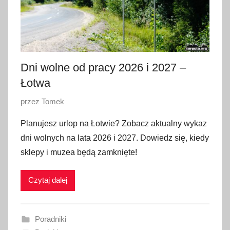
Dni wolne od pracy 2026 i 2027 –
Łotwa
O
przez
Tomek
p
Planujesz urlop na Łotwie? Zobacz aktualny wykaz
u
dni wolnych na lata 2026 i 2027. Dowiedz się, kiedy
b
sklepy i muzea będą zamknięte!
l
i
Czytaj dalej
k
o
w
Poradniki
a