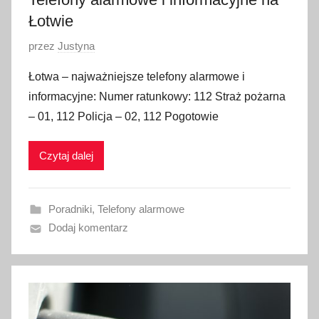
Łotwie
O
przez
Justyna
p
Łotwa – najważniejsze telefony alarmowe i
u
informacyjne: Numer ratunkowy: 112 Straż pożarna
b
– 01, 112 Policja – 02, 112 Pogotowie
l
i
Czytaj dalej
k
o
w
Poradniki
,
Telefony alarmowe
a
Dodaj komentarz
n
o
1
5
g