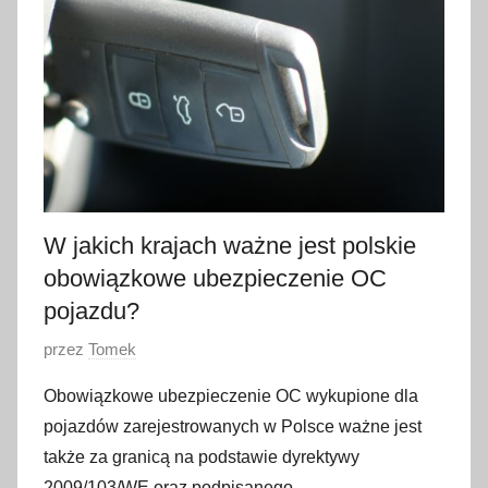
r
u
d
n
i
a
2
0
2
W jakich krajach ważne jest polskie
1
obowiązkowe ubezpieczenie OC
pojazdu?
O
przez
Tomek
p
Obowiązkowe ubezpieczenie OC wykupione dla
u
pojazdów zarejestrowanych w Polsce ważne jest
b
także za granicą na podstawie dyrektywy
l
2009/103/WE oraz podpisanego