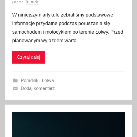
O
przez
Tomek
p
W niniejszym artykule zebraliśmy podstawowe
u
informacje przydatne podczas poruszania się
b
samochodem i motocyklem po terenie Łotwy. Przed
l
planowanym wyjazdem warto
i
k
Czytaj dalej
o
w
a
Poradniki
,
Łotwa
n
Dodaj komentarz
o
3
0
s
t
y
c