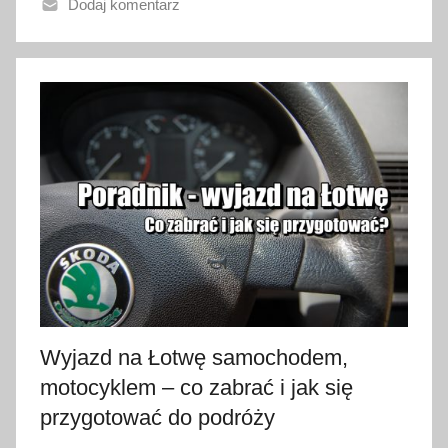
Dodaj komentarz
n
o
1
l
i
p
c
a
2
0
2
6
Wyjazd na Łotwę samochodem,
motocyklem – co zabrać i jak się
przygotować do podróży