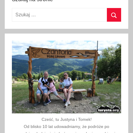
l
g
Szukaj:
i
a
Szukaj
,
B
u
ł
g
a
r
i
a
,
C
h
Cześć, tu Justyna i Tomek!
o
Od blisko 10 lat udowadniamy, że podróże po
r