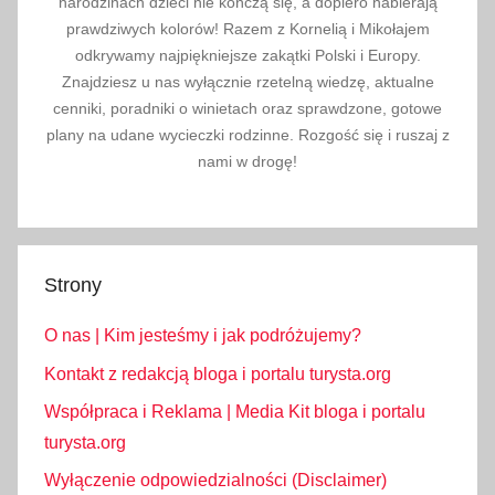
narodzinach dzieci nie kończą się, a dopiero nabierają
w
prawdziwych kolorów! Razem z Kornelią i Mikołajem
a
odkrywamy najpiękniejsze zakątki Polski i Europy.
Znajdziesz u nas wyłącznie rzetelną wiedzę, aktualne
c
cenniki, poradniki o winietach oraz sprawdzone, gotowe
j
plany na udane wycieczki rodzinne. Rozgość się i ruszaj z
a
nami w drogę!
,
C
y
p
Strony
r
,
O nas | Kim jesteśmy i jak podróżujemy?
C
z
Kontakt z redakcją bloga i portalu turysta.org
e
Współpraca i Reklama | Media Kit bloga i portalu
c
turysta.org
h
Wyłączenie odpowiedzialności (Disclaimer)
y