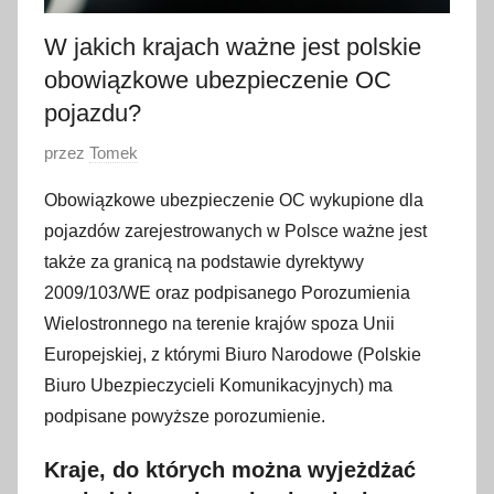
W jakich krajach ważne jest polskie
obowiązkowe ubezpieczenie OC
pojazdu?
O
przez
Tomek
p
Obowiązkowe ubezpieczenie OC wykupione dla
u
pojazdów zarejestrowanych w Polsce ważne jest
b
także za granicą na podstawie dyrektywy
l
2009/103/WE oraz podpisanego Porozumienia
i
Wielostronnego na terenie krajów spoza Unii
k
o
Europejskiej, z którymi Biuro Narodowe (Polskie
w
Biuro Ubezpieczycieli Komunikacyjnych) ma
a
podpisane powyższe porozumienie.
n
Kraje, do których można wyjeżdżać
o