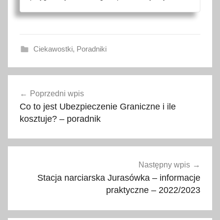
Ciekawostki
,
Poradniki
2
Nawigacja
0
Poprzedni wpis
wpisu
0
Co to jest Ubezpieczenie Graniczne i ile
9
kosztuje? – poradnik
/
1
0
3
Następny wpis
/
Stacja narciarska Jurasówka – informacje
W
praktyczne – 2022/2023
E
,