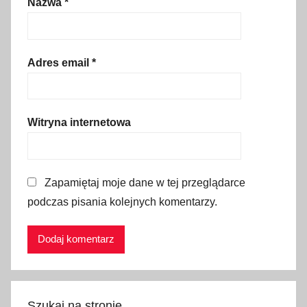
Nazwa
*
i
a
,
A
Adres email
*
z
e
r
Witryna internetowa
b
e
j
Zapamiętaj moje dane w tej przeglądarce
d
podczas pisania kolejnych komentarzy.
ż
a
n
,
B
e
Szukaj na stronie