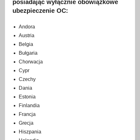
2
posiadając wyłącznie obowiązkowe
9
ubezpieczenie OC:
g
r
Andora
u
Austria
d
Belgia
n
Bułgaria
i
Chorwacja
a
Cypr
2
Czechy
0
Dania
1
Estonia
9
Finlandia
Francja
Grecja
Hiszpania