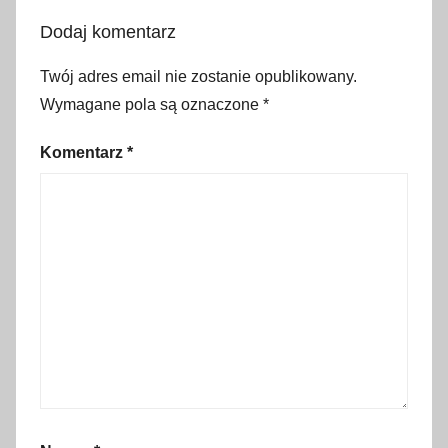
2
Dodaj komentarz
0
2
Twój adres email nie zostanie opublikowany.
0
Wymagane pola są oznaczone
*
,
a
Komentarz
*
n
d
o
r
a
,
A
u
s
t
r