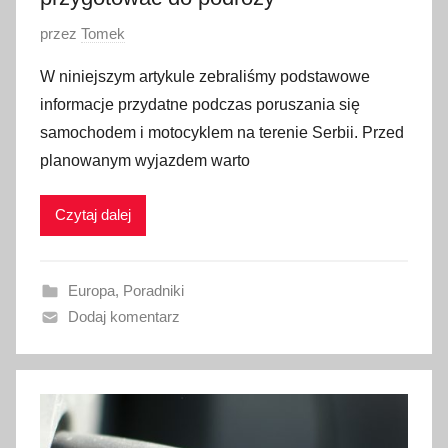
O
przez
Tomek
p
W niniejszym artykule zebraliśmy podstawowe
u
informacje przydatne podczas poruszania się
b
samochodem i motocyklem na terenie Serbii. Przed
l
planowanym wyjazdem warto
i
k
Czytaj dalej
o
w
a
Europa
,
Poradniki
n
Dodaj komentarz
o
1
5
s
t