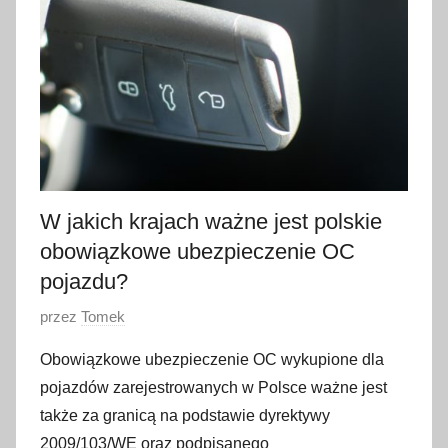
y
c
z
n
i
a
2
0
2
W jakich krajach ważne jest polskie
3
obowiązkowe ubezpieczenie OC
pojazdu?
O
przez
Tomek
p
Obowiązkowe ubezpieczenie OC wykupione dla
u
pojazdów zarejestrowanych w Polsce ważne jest
b
także za granicą na podstawie dyrektywy
l
2009/103/WE oraz podpisanego
i