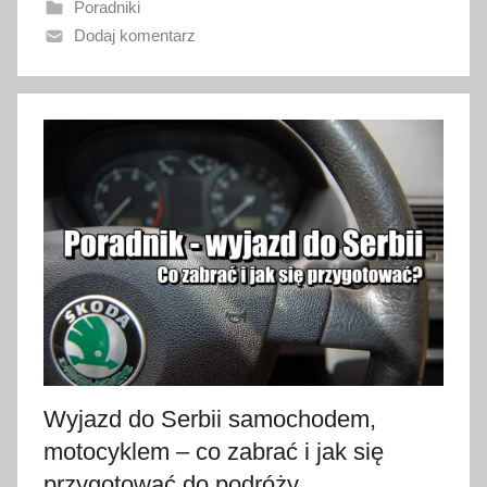
Poradniki
n
Dodaj komentarz
o
1
3
m
a
r
c
a
2
0
2
4
Wyjazd do Serbii samochodem,
motocyklem – co zabrać i jak się
przygotować do podróży