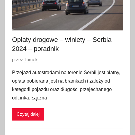
Opłaty drogowe – winiety – Serbia
2024 – poradnik
O
przez
Tomek
p
Przejazd autostradami na terenie Serbii jest płatny,
u
opłata pobierana jest na bramkach i zależy od
b
kategorii pojazdu oraz długości przejechanego
l
odcinka. Łączna
i
k
Czytaj dalej
o
w
a