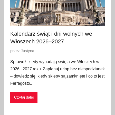
Kalendarz świąt i dni wolnych we
Włoszech 2026–2027
O
przez
Justyna
p
Sprawdź, kiedy wypadają święta we Włoszech w
u
2026 i 2027 roku. Zaplanuj urlop bez niespodzianek
b
– dowiedz się, kiedy sklepy są zamknięte i co to jest
l
Ferragosto..
i
k
Czytaj dalej
o
w
a