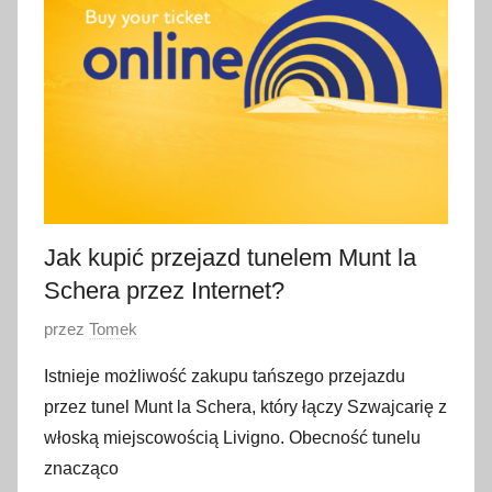
y
c
z
n
i
a
2
0
2
Jak kupić przejazd tunelem Munt la
5
Schera przez Internet?
O
przez
Tomek
p
Istnieje możliwość zakupu tańszego przejazdu
u
przez tunel Munt la Schera, który łączy Szwajcarię z
b
włoską miejscowością Livigno. Obecność tunelu
l
znacząco
i