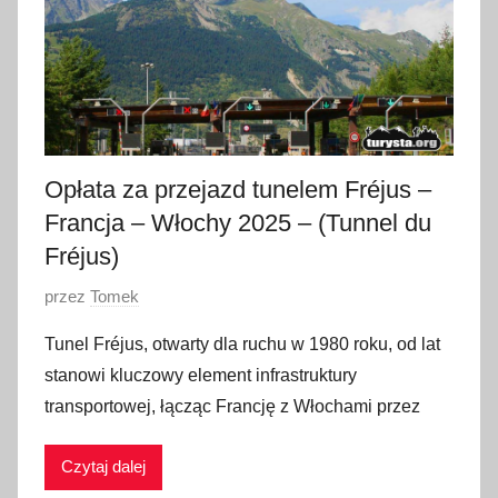
y
c
z
n
i
a
Opłata za przejazd tunelem Fréjus –
2
Francja – Włochy 2025 – (Tunnel du
0
Fréjus)
2
5
O
przez
Tomek
p
Tunel Fréjus, otwarty dla ruchu w 1980 roku, od lat
u
stanowi kluczowy element infrastruktury
b
transportowej, łącząc Francję z Włochami przez
l
i
Czytaj dalej
k