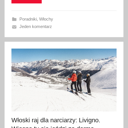
o
w
Poradniki
,
Włochy
a
Jeden komentarz
n
o
2
5
s
t
y
c
z
n
i
a
2
Włoski raj dla narciarzy: Livigno.
0