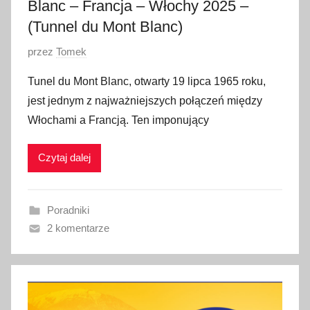
Blanc – Francja – Włochy 2025 –
(Tunnel du Mont Blanc)
O
przez
Tomek
p
Tunel du Mont Blanc, otwarty 19 lipca 1965 roku,
u
jest jednym z najważniejszych połączeń między
b
Włochami a Francją. Ten imponujący
l
i
Czytaj dalej
k
o
w
Poradniki
a
2 komentarze
n
o
2
s
t