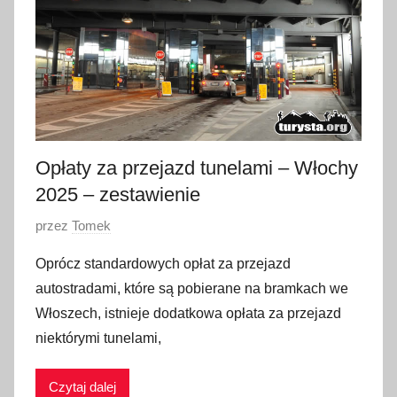
e
t
n
i
a
2
0
Opłaty za przejazd tunelami – Włochy
2
5
2025 – zestawienie
O
przez
Tomek
p
Oprócz standardowych opłat za przejazd
u
autostradami, które są pobierane na bramkach we
b
Włoszech, istnieje dodatkowa opłata za przejazd
l
niektórymi tunelami,
i
k
Czytaj dalej
o