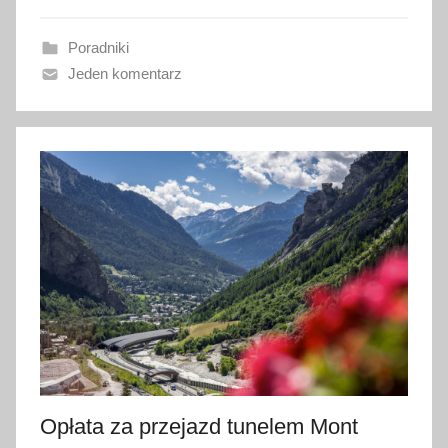
o
w
Poradniki
a
Jeden komentarz
n
o
5
s
t
y
c
z
n
i
a
2
0
2
Opłata za przejazd tunelem Mont
5