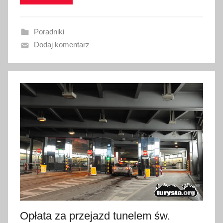
w
a
Poradniki
n
Dodaj komentarz
o
5
s
t
y
c
z
n
i
a
2
0
2
Opłata za przejazd tunelem św.
5