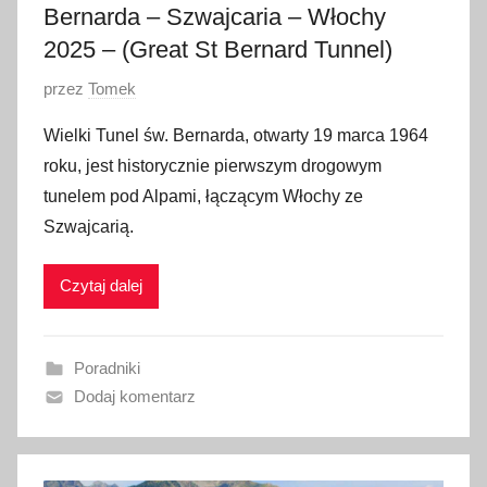
Bernarda – Szwajcaria – Włochy
2025 – (Great St Bernard Tunnel)
O
przez
Tomek
p
Wielki Tunel św. Bernarda, otwarty 19 marca 1964
u
roku, jest historycznie pierwszym drogowym
b
tunelem pod Alpami, łączącym Włochy ze
l
Szwajcarią.
i
k
Czytaj dalej
o
w
a
Poradniki
n
Dodaj komentarz
o
5
s
t