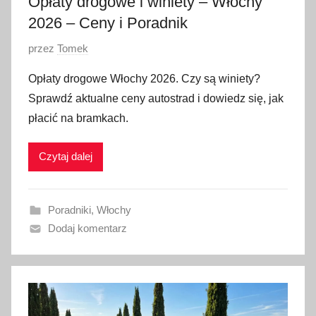
Opłaty drogowe i winiety – Włochy
2
2026 – Ceny i Poradnik
0
O
przez
Tomek
2
p
6
Opłaty drogowe Włochy 2026. Czy są winiety?
u
Sprawdź aktualne ceny autostrad i dowiedz się, jak
b
płacić na bramkach.
l
i
Czytaj dalej
k
o
w
Poradniki
,
Włochy
a
Dodaj komentarz
n
o
2
6
s