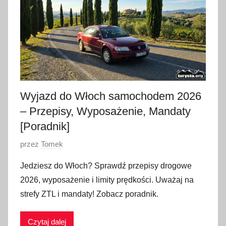
t
y
c
z
n
i
a
Wyjazd do Włoch samochodem 2026
2
– Przepisy, Wyposażenie, Mandaty
0
2
[Poradnik]
6
O
przez
Tomek
p
Jedziesz do Włoch? Sprawdź przepisy drogowe
u
2026, wyposażenie i limity prędkości. Uważaj na
b
strefy ZTL i mandaty! Zobacz poradnik.
l
i
Czytaj dalej
k