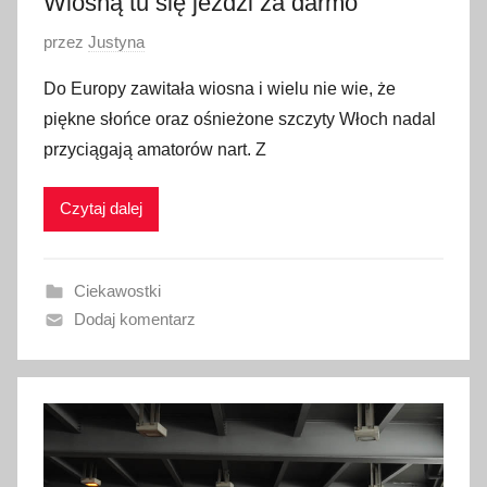
Wiosną tu się jeździ za darmo
2
O
przez
Justyna
6
p
Do Europy zawitała wiosna i wielu nie wie, że
u
piękne słońce oraz ośnieżone szczyty Włoch nadal
b
przyciągają amatorów nart. Z
l
i
Czytaj dalej
k
o
w
Ciekawostki
a
Dodaj komentarz
n
o
9
k
w
i