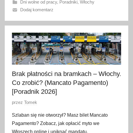
Dni wolne od pracy
,
Poradniki
,
Włochy
n
Dodaj komentarz
o
2
7
k
w
i
e
t
n
Brak płatności na bramkach – Włochy.
i
Co zrobić? (Mancato Pagamento)
a
[Poradnik 2026]
2
O
przez
Tomek
0
p
2
Szlaban się nie otworzył? Masz bilet Mancato
u
6
Pagamento? Zobacz, jak opłacić myto we
b
Włoszech online i uniknąć mandatu.