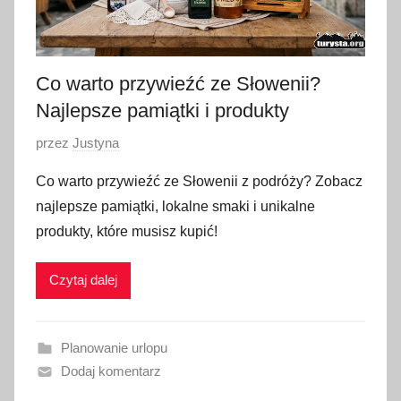
Co warto przywieźć ze Słowenii?
Najlepsze pamiątki i produkty
O
przez
Justyna
p
Co warto przywieźć ze Słowenii z podróży? Zobacz
u
najlepsze pamiątki, lokalne smaki i unikalne
b
produkty, które musisz kupić!
l
i
Czytaj dalej
k
o
w
Planowanie urlopu
a
Dodaj komentarz
n
o