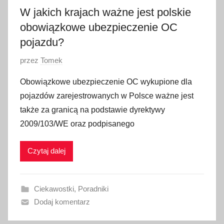
W jakich krajach ważne jest polskie
obowiązkowe ubezpieczenie OC
pojazdu?
O
przez
Tomek
p
Obowiązkowe ubezpieczenie OC wykupione dla
u
pojazdów zarejestrowanych w Polsce ważne jest
b
także za granicą na podstawie dyrektywy
l
2009/103/WE oraz podpisanego
i
k
Czytaj dalej
o
w
a
Ciekawostki
,
Poradniki
n
Dodaj komentarz
o
2