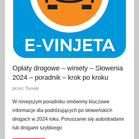
2
0
2
6
Opłaty drogowe – winiety – Słowenia
2024 – poradnik – krok po kroku
O
przez
Tomek
p
W niniejszym poradniku omówimy kluczowe
u
informacje dla podróżujących po słoweńskich
b
drogach w 2024 roku. Poruszanie się autostradami
l
lub drogami szybkiego
i
k