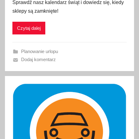
Sprawdź nasz kalendarz świąt i dowiedz się, kiedy
b
sklepy są zamknięte!
l
i
Czytaj dalej
k
o
w
Planowanie urlopu
a
Dodaj komentarz
n
o
8
c
z
e
r
w
c
a