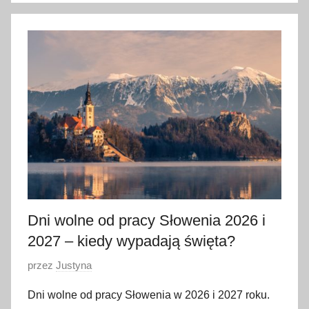
8
c
z
e
r
w
c
a
2
0
2
6
Dni wolne od pracy Słowenia 2026 i
2027 – kiedy wypadają święta?
O
przez
Justyna
p
Dni wolne od pracy Słowenia w 2026 i 2027 roku.
u