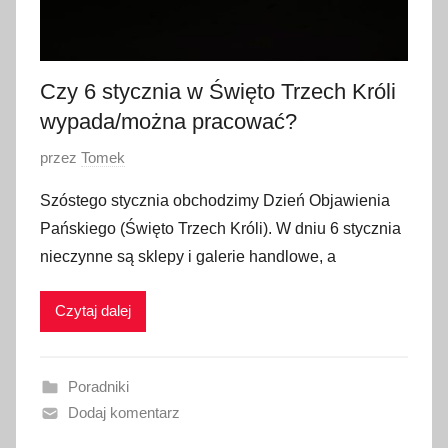
0
2
6
Czy 6 stycznia w Święto Trzech Króli
wypada/można pracować?
O
przez
Tomek
p
Szóstego stycznia obchodzimy Dzień Objawienia
u
Pańskiego (Święto Trzech Króli). W dniu 6 stycznia
b
nieczynne są sklepy i galerie handlowe, a
l
i
Czytaj dalej
k
o
w
Poradniki
a
Dodaj komentarz
n
o