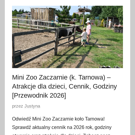
8
l
i
p
c
a
2
0
2
Mini Zoo Zaczarnie (k. Tarnowa) –
6
Atrakcje dla dzieci, Cennik, Godziny
[Przewodnik 2026]
O
przez
Justyna
p
Odwiedź Mini Zoo Zaczarnie koło Tarnowa!
u
Sprawdź aktualny cennik na 2026 rok, godziny
b