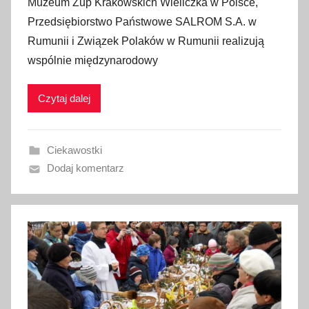
Muzeum Żup Krakowskich Wieliczka w Polsce,
u
Przedsiębiorstwo Państwowe SALROM S.A. w
b
Rumunii i Związek Polaków w Rumunii realizują
l
wspólnie międzynarodowy
i
k
Czytaj dalej
o
w
a
Ciekawostki
n
Dodaj komentarz
o
2
9
c
z
e
r
w