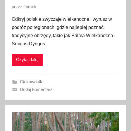
O
przez
Tomek
p
Odkryj polskie zwyczaje wielkanocne i wyrusz w
u
podróż po regionach, gdzie najlepiej poznać
b
tradycyjne obrzędy, takie jak Palma Wielkanocna i
l
Śmigus-Dyngus.
i
k
Czytaj dalej
o
w
a
Ciekawostki
n
Dodaj komentarz
o
3
1
m
a
r