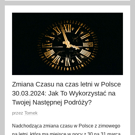
5
s
t
y
c
z
n
i
a
2
Zmiana Czasu na czas letni w Polsce
0
30.03.2024: Jak To Wykorzystać na
2
5
Twojej Następnej Podróży?
O
przez
Tomek
p
Nadchodząca zmiana czasu w Polsce z zimowego
u
na letni, która ma miejsce w nocy z 30 na 31 marca