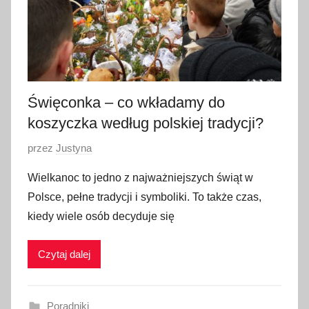
c
a
2
0
2
3
Święconka – co wkładamy do
koszyczka według polskiej tradycji?
O
przez
Justyna
p
Wielkanoc to jedno z najważniejszych świąt w
u
Polsce, pełne tradycji i symboliki. To także czas,
b
kiedy wiele osób decyduje się
l
i
Czytaj dalej
k
o
w
Poradniki