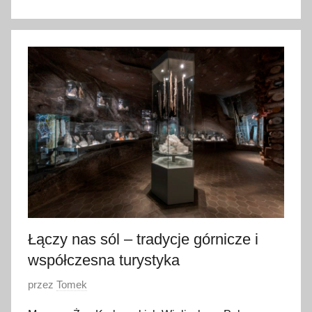
o
1
3
m
a
r
c
a
2
0
2
4
Łączy nas sól – tradycje górnicze i
współczesna turystyka
O
przez
Tomek
p