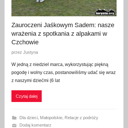
2
4
Zauroczeni Jaśkowym Sadem: nasze
wrażenia z spotkania z alpakami w
Czchowie
O
przez
Justyna
p
W jedną z niedziel marca, wykorzystując piękną
u
pogodę i wolny czas, postanowiliśmy udać się wraz
b
z naszymi dziećmi (6 lat
l
i
Czytaj dalej
k
o
w
Dla dzieci
,
Małopolskie
,
Relacje z podróży
a
Dodaj komentarz
n