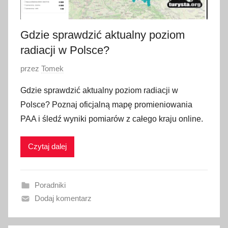
Gdzie sprawdzić aktualny poziom
radiacji w Polsce?
O
przez
Tomek
p
Gdzie sprawdzić aktualny poziom radiacji w
u
Polsce? Poznaj oficjalną mapę promieniowania
b
PAA i śledź wyniki pomiarów z całego kraju online.
l
i
Czytaj dalej
k
o
w
Poradniki
a
Dodaj komentarz
n
o
1