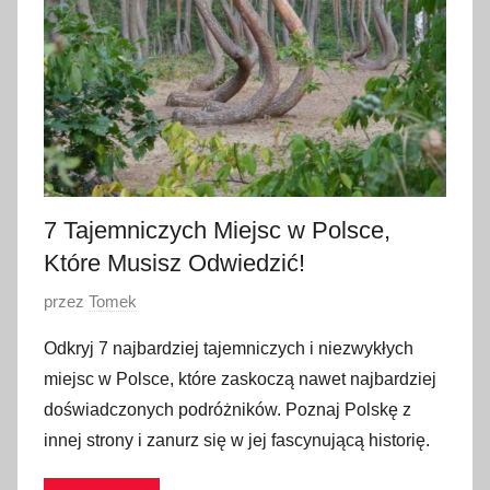
c
a
2
0
2
3
7 Tajemniczych Miejsc w Polsce,
Które Musisz Odwiedzić!
O
przez
Tomek
p
Odkryj 7 najbardziej tajemniczych i niezwykłych
u
miejsc w Polsce, które zaskoczą nawet najbardziej
b
doświadczonych podróżników. Poznaj Polskę z
l
innej strony i zanurz się w jej fascynującą historię.
i
k