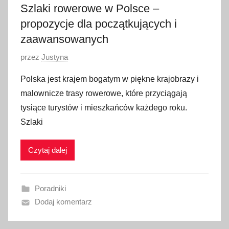
Szlaki rowerowe w Polsce –
propozycje dla początkujących i
zaawansowanych
O
przez
Justyna
p
Polska jest krajem bogatym w piękne krajobrazy i
u
malownicze trasy rowerowe, które przyciągają
b
tysiące turystów i mieszkańców każdego roku.
l
Szlaki
i
k
Czytaj dalej
o
w
a
Poradniki
n
Dodaj komentarz
o
2