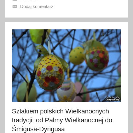
a
Dodaj komentarz
n
o
2
k
w
i
e
t
n
i
a
2
0
2
Szlakiem polskich Wielkanocnych
3
tradycji: od Palmy Wielkanocnej do
Śmigusa-Dyngusa