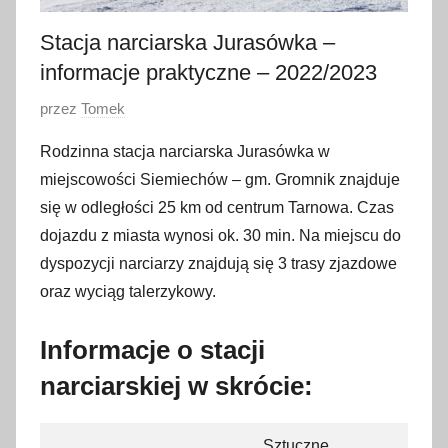
Stacja narciarska Jurasówka –
informacje praktyczne – 2022/2023
O
przez
Tomek
p
Rodzinna stacja narciarska Jurasówka w
u
miejscowości Siemiechów – gm. Gromnik znajduje
b
się w odległości 25 km od centrum Tarnowa. Czas
l
dojazdu z miasta wynosi ok. 30 min. Na miejscu do
i
dyspozycji narciarzy znajdują się 3 trasy zjazdowe
k
o
oraz wyciąg talerzykowy.
w
a
Informacje o stacji
n
narciarskiej w skrócie:
o
2
Sztuczne
9