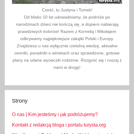
r
Cześć, tu Justyna i Tomek!
c
Od blisko 10 lat udowadniamy, że podróże po
i
narodzinach dzieci nie kończą się, a dopiero nabierają
a
prawdziwych kolorów! Razem z Kornelią i Mikołajem
,
odkrywamy najpiękniejsze zakątki Polski i Europy.
Znajdziesz u nas wyłącznie rzetelną wiedzę, aktualne
i
cenniki, poradniki o winietach oraz sprawdzone, gotowe
n
plany na udane wycieczki rodzinne. Rozgość się i ruszaj z
f
nami w drogę!
o
r
m
a
Strony
c
j
O nas | Kim jesteśmy i jak podróżujemy?
e
,
Kontakt z redakcją bloga i portalu turysta.org
i