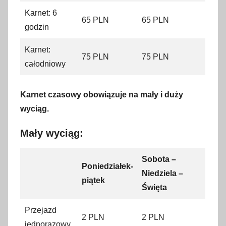
Karnet: 6
65 PLN
65 PLN
godzin
Karnet:
75 PLN
75 PLN
całodniowy
Karnet czasowy obowiązuje na mały i duży
wyciąg.
Mały wyciąg:
Sobota –
Poniedziałek-
Niedziela –
piątek
Święta
Przejazd
2 PLN
2 PLN
jednorazowy