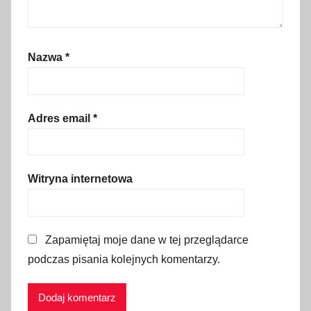
n
y
p
Nazwa
*
a
r
k
i
Adres email
*
n
g
,
Witryna internetowa
c
e
n
Zapamiętaj moje dane w tej przeglądarce
n
podczas pisania kolejnych komentarzy.
i
k
,