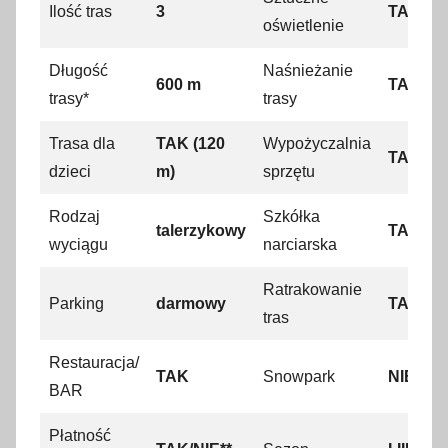
Ilość tras
3
TAK
g
oświetlenie
r
Długość
Naśnieżanie
u
600 m
TAK
trasy*
trasy
d
n
Trasa dla
TAK (120
Wypożyczalnia
i
TAK
dzieci
m)
sprzętu
a
2
Rodzaj
Szkółka
talerzykowy
TAK
0
wyciągu
narciarska
1
9
Ratrakowanie
Parking
darmowy
TAK
tras
Restauracja/
TAK
Snowpark
NIE
BAR
Płatność