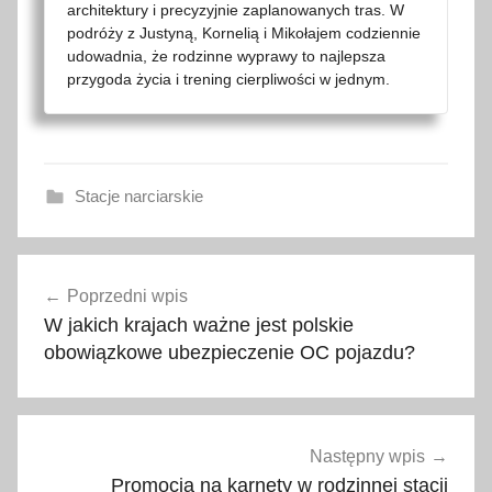
architektury i precyzyjnie zaplanowanych tras. W
podróży z Justyną, Kornelią i Mikołajem codziennie
udowadnia, że rodzinne wyprawy to najlepsza
przygoda życia i trening cierpliwości w jednym.
Stacje narciarskie
2
Nawigacja
0
Poprzedni wpis
wpisu
2
W jakich krajach ważne jest polskie
0
obowiązkowe ubezpieczenie OC pojazdu?
,
2
0
2
Następny wpis
2
Promocja na karnety w rodzinnej stacji