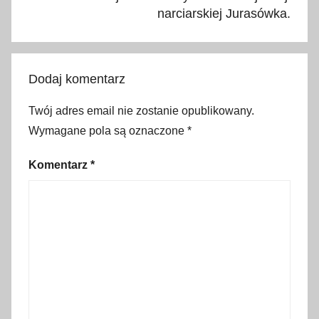
,
narciarskiej Jurasówka.
2
0
2
Dodaj komentarz
3
,
Twój adres email nie zostanie opublikowany.
b
Wymagane pola są oznaczone
*
a
r
Komentarz
*
,
B
e
z
p
ł
a
t