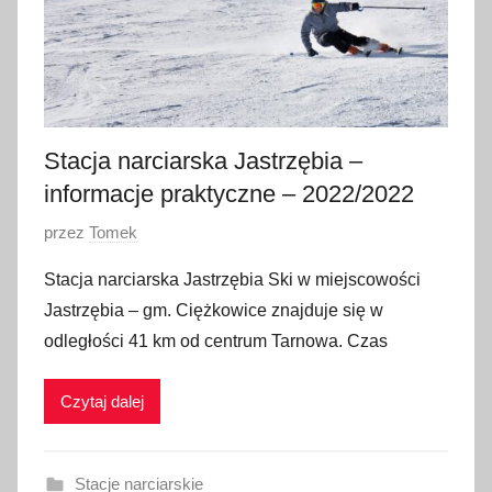
n
i
a
2
0
2
Stacja narciarska Jastrzębia –
0
informacje praktyczne – 2022/2022
O
przez
Tomek
p
Stacja narciarska Jastrzębia Ski w miejscowości
u
Jastrzębia – gm. Ciężkowice znajduje się w
b
odległości 41 km od centrum Tarnowa. Czas
l
i
Czytaj dalej
k
o
w
Stacje narciarskie
a