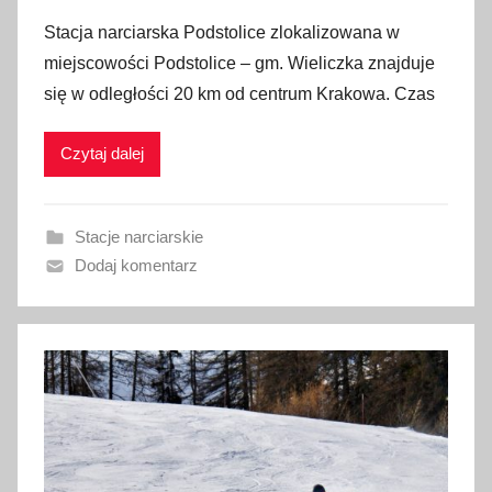
p
Stacja narciarska Podstolice zlokalizowana w
u
miejscowości Podstolice – gm. Wieliczka znajduje
b
się w odległości 20 km od centrum Krakowa. Czas
l
i
Czytaj dalej
k
o
w
Stacje narciarskie
a
Dodaj komentarz
n
o
6
s
t
y
c
z