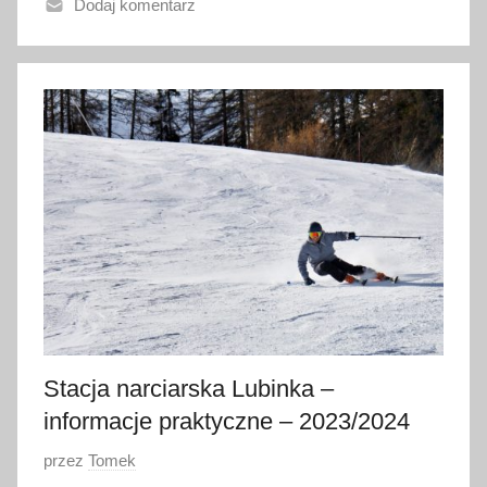
Dodaj komentarz
n
o
2
2
l
u
t
e
g
o
2
0
2
6
Stacja narciarska Lubinka –
informacje praktyczne – 2023/2024
O
przez
Tomek