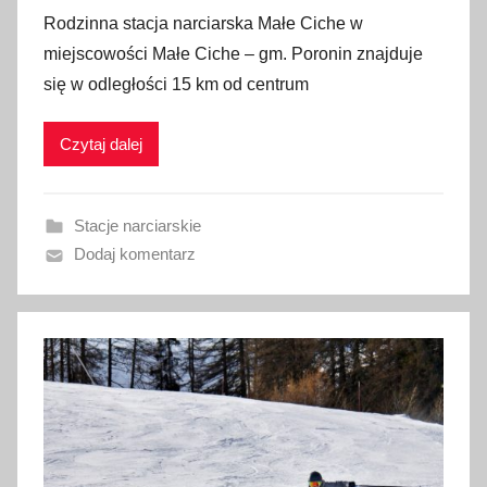
p
Rodzinna stacja narciarska Małe Ciche w
u
miejscowości Małe Ciche – gm. Poronin znajduje
b
się w odległości 15 km od centrum
l
i
Czytaj dalej
k
o
w
Stacje narciarskie
a
Dodaj komentarz
n
o
1
5
s
t
y
c
z