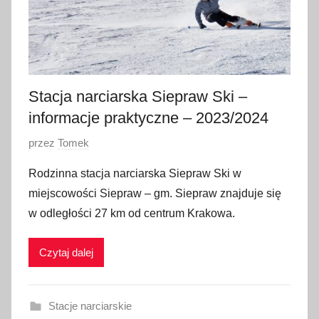
n
i
a
2
0
Stacja narciarska Siepraw Ski –
2
informacje praktyczne – 2023/2024
4
O
przez
Tomek
p
Rodzinna stacja narciarska Siepraw Ski w
u
miejscowości Siepraw – gm. Siepraw znajduje się
b
w odległości 27 km od centrum Krakowa.
l
i
Czytaj dalej
k
o
w
Stacje narciarskie
a