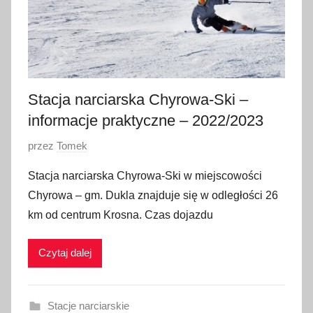
z
n
i
a
2
0
Stacja narciarska Chyrowa-Ski –
2
informacje praktyczne – 2022/2023
0
O
przez
Tomek
p
Stacja narciarska Chyrowa-Ski w miejscowości
u
Chyrowa – gm. Dukla znajduje się w odległości 26
b
km od centrum Krosna. Czas dojazdu
l
i
Czytaj dalej
k
o
w
Stacje narciarskie
a