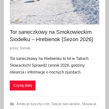
Tor saneczkowy na Smokowieckim
Siodełku – Hrebienok (Sezon 2026)
O
przez
Tomek
p
Tor saneczkowy na Hrebienku to hit w Tatrach
u
Słowackich! Sprawdź cennik 2026, godziny
b
otwarcia i informacje o nocnych zjazdach.
l
i
Czytaj dalej
k
o
w
Atrakcje turystyczne
,
Stacje narciarskie
,
Słowacja
a