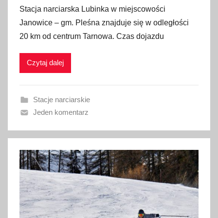
p
Stacja narciarska Lubinka w miejscowości
u
Janowice – gm. Pleśna znajduje się w odległości
b
20 km od centrum Tarnowa. Czas dojazdu
l
i
Czytaj dalej
k
o
w
Stacje narciarskie
a
Jeden komentarz
n
o
1
6
s
t
y
c
z