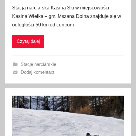
p
Stacja narciarska Kasina Ski w miejscowości
u
Kasina Wielka – gm. Mszana Dolna znajduje się w
b
odległości 50 km od centrum
l
i
Czytaj dalej
k
o
w
Stacje narciarskie
a
Dodaj komentarz
n
o
1
0
s
t
y
c