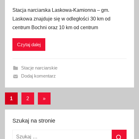
p
Stacja narciarska Laskowa-Kamionna – gm.
u
Laskowa znajduje się w odległości 30 km od
b
centrum Bochni oraz 10 km od centrum
l
i
Czytaj dalej
k
o
w
Stacje narciarskie
a
Dodaj komentarz
n
o
3
Stronicowanie
Następne
1
2
»
s
wpisy
wpisów
t
y
Szukaj na stronie
c
Szukaj:
z