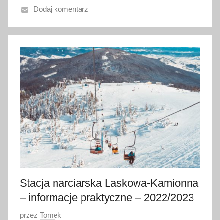
Dodaj komentarz
n
o
6
s
t
y
c
z
n
i
a
2
0
2
Stacja narciarska Laskowa-Kamionna
0
– informacje praktyczne – 2022/2023
O
przez
Tomek