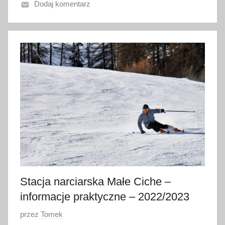
Dodaj komentarz
n
o
1
6
s
t
y
c
z
n
i
a
2
0
Stacja narciarska Małe Ciche –
2
informacje praktyczne – 2022/2023
4
O
przez
Tomek