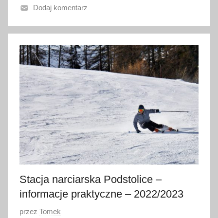
Dodaj komentarz
n
o
8
s
t
y
c
z
n
i
a
2
0
2
Stacja narciarska Podstolice –
0
informacje praktyczne – 2022/2023
O
przez
Tomek