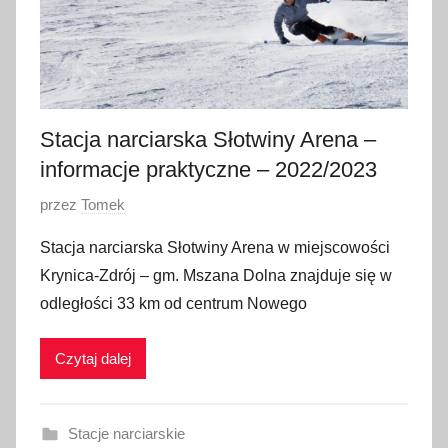
n
i
a
2
0
Stacja narciarska Słotwiny Arena –
2
informacje praktyczne – 2022/2023
0
O
przez
Tomek
p
Stacja narciarska Słotwiny Arena w miejscowości
u
Krynica-Zdrój – gm. Mszana Dolna znajduje się w
b
odległości 33 km od centrum Nowego
l
i
Czytaj dalej
k
o
w
Stacje narciarskie
a