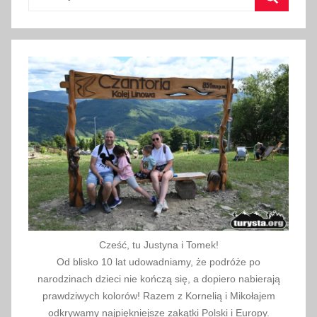
n
Szukaj
i
a
2
0
2
0
Cześć, tu Justyna i Tomek!
Od blisko 10 lat udowadniamy, że podróże po
narodzinach dzieci nie kończą się, a dopiero nabierają
prawdziwych kolorów! Razem z Kornelią i Mikołajem
odkrywamy najpiękniejsze zakątki Polski i Europy.