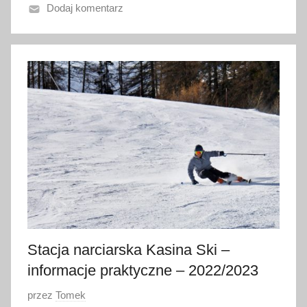
Dodaj komentarz
n
o
1
0
s
t
y
c
z
n
i
a
2
0
Stacja narciarska Kasina Ski –
2
informacje praktyczne – 2022/2023
0
O
przez
Tomek