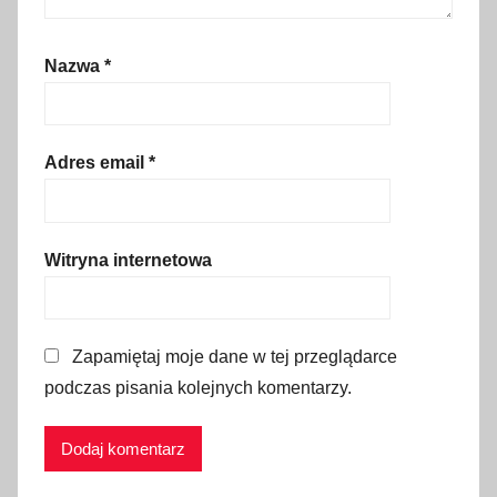
e
n
Nazwa
*
n
i
k
,
Adres email
*
d
o
j
Witryna internetowa
a
z
d
Zapamiętaj moje dane w tej przeglądarce
,
podczas pisania kolejnych komentarzy.
g
o
d
z