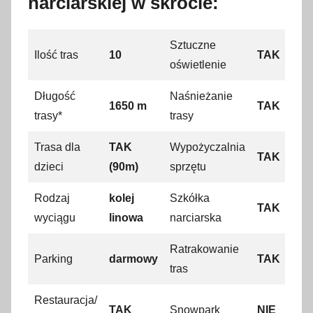
narciarskiej w skrócie:
s
t
Sztuczne
y
Ilość tras
10
TAK
oświetlenie
c
z
Długość
Naśnieżanie
1650 m
TAK
n
trasy*
trasy
i
a
Trasa dla
TAK
Wypożyczalnia
TAK
2
dzieci
(90m)
sprzętu
0
Rodzaj
kolej
Szkółka
2
TAK
0
wyciągu
linowa
narciarska
Ratrakowanie
Parking
darmowy
TAK
tras
Restauracja/
TAK
Snowpark
NIE