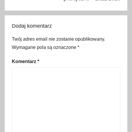
e
z
p
Dodaj komentarz
ł
a
Twój adres email nie zostanie opublikowany.
t
Wymagane pola są oznaczone
*
n
y
Komentarz
*
p
a
r
k
i
n
g
,
c