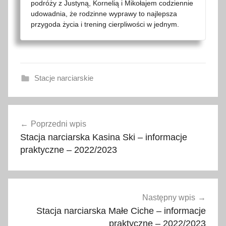
podróży z Justyną, Kornelią i Mikołajem codziennie
udowadnia, że rodzinne wyprawy to najlepsza
przygoda życia i trening cierpliwości w jednym.
Stacje narciarskie
2
Nawigacja
0
Poprzedni wpis
wpisu
2
Stacja narciarska Kasina Ski – informacje
0
praktyczne – 2022/2023
,
b
a
r
Następny wpis
,
Stacja narciarska Małe Ciche – informacje
B
praktyczne – 2022/2023