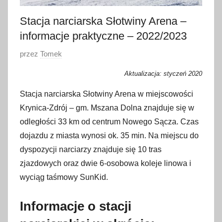
Stacja narciarska Słotwiny Arena –
informacje praktyczne – 2022/2023
O
przez
Tomek
p
Aktualizacja: styczeń 2020
u
b
Stacja narciarska Słotwiny Arena w miejscowości
l
Krynica-Zdrój – gm. Mszana Dolna znajduje się w
i
odległości 33 km od centrum Nowego Sącza. Czas
k
dojazdu z miasta wynosi ok. 35 min. Na miejscu do
o
dyspozycji narciarzy znajduje się 10 tras
w
zjazdowych oraz dwie 6-osobowa koleje linowa i
a
wyciąg taśmowy SunKid.
n
o
Informacje o stacji
1
0