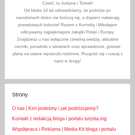
m
Cześć, tu Justyna i Tomek!
a
Od blisko 10 lat udowadniamy, że podróże po
c
narodzinach dzieci nie kończą się, a dopiero nabierają
j
prawdziwych kolorów! Razem z Kornelią i Mikołajem
e
odkrywamy najpiękniejsze zakątki Polski i Europy.
Znajdziesz u nas wyłącznie rzetelną wiedzę, aktualne
,
cenniki, poradniki o winietach oraz sprawdzone, gotowe
i
plany na udane wycieczki rodzinne. Rozgość się i ruszaj z
n
nami w drogę!
f
o
r
m
Strony
a
c
O nas | Kim jesteśmy i jak podróżujemy?
j
e
Kontakt z redakcją bloga i portalu turysta.org
p
Współpraca i Reklama | Media Kit bloga i portalu
r