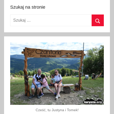
y
Szukaj na stronie
c
Szukaj:
z
n
Szukaj
i
a
2
0
2
0
Cześć, tu Justyna i Tomek!