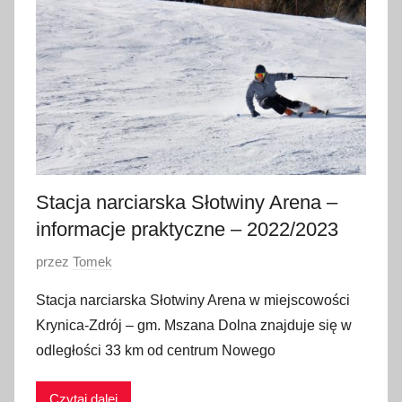
t
y
c
z
n
i
a
2
0
Stacja narciarska Słotwiny Arena –
2
informacje praktyczne – 2022/2023
0
O
przez
Tomek
p
Stacja narciarska Słotwiny Arena w miejscowości
u
Krynica-Zdrój – gm. Mszana Dolna znajduje się w
b
odległości 33 km od centrum Nowego
l
i
Czytaj dalej
k