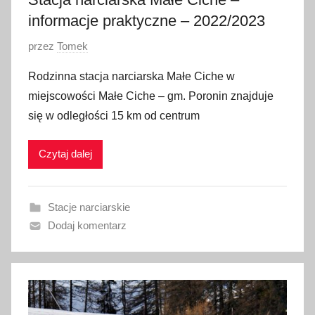
2
informacje praktyczne – 2022/2023
4
O
przez
Tomek
p
Rodzinna stacja narciarska Małe Ciche w
u
miejscowości Małe Ciche – gm. Poronin znajduje
b
się w odległości 15 km od centrum
l
i
Czytaj dalej
k
o
w
Stacje narciarskie
a
Dodaj komentarz
n
o
1
5
s