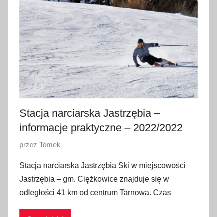
y
c
z
n
i
a
2
0
2
Stacja narciarska Jastrzębia –
0
informacje praktyczne – 2022/2022
O
przez
Tomek
p
Stacja narciarska Jastrzębia Ski w miejscowości
u
Jastrzębia – gm. Ciężkowice znajduje się w
b
odległości 41 km od centrum Tarnowa. Czas
l
i