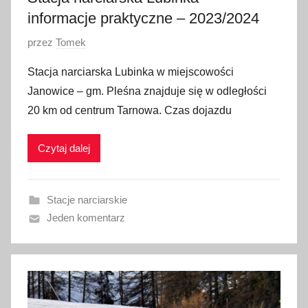
informacje praktyczne – 2023/2024
O
przez
Tomek
p
Stacja narciarska Lubinka w miejscowości
u
Janowice – gm. Pleśna znajduje się w odległości
b
20 km od centrum Tarnowa. Czas dojazdu
l
i
Czytaj dalej
k
o
w
Stacje narciarskie
a
Jeden komentarz
n
o
1
6
s