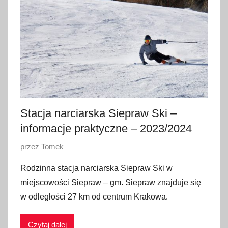
t
y
c
z
n
i
a
2
0
Stacja narciarska Siepraw Ski –
2
informacje praktyczne – 2023/2024
4
O
przez
Tomek
p
Rodzinna stacja narciarska Siepraw Ski w
u
miejscowości Siepraw – gm. Siepraw znajduje się
b
w odległości 27 km od centrum Krakowa.
l
i
Czytaj dalej
k