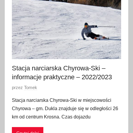
t
y
c
z
n
i
a
2
0
Stacja narciarska Chyrowa-Ski –
2
informacje praktyczne – 2022/2023
0
O
przez
Tomek
p
Stacja narciarska Chyrowa-Ski w miejscowości
u
Chyrowa – gm. Dukla znajduje się w odległości 26
b
km od centrum Krosna. Czas dojazdu
l
i