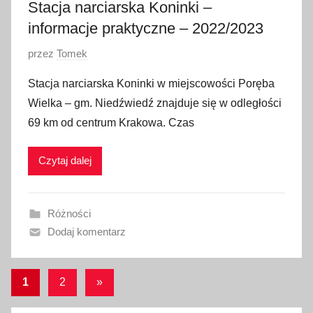
2
Stacja narciarska Koninki –
0
informacje praktyczne – 2022/2023
O
przez
Tomek
p
Stacja narciarska Koninki w miejscowości Poręba
u
Wielka – gm. Niedźwiedź znajduje się w odległości
b
69 km od centrum Krakowa. Czas
l
i
Czytaj dalej
k
o
w
Różności
a
Dodaj komentarz
n
o
4
Stronicowanie
Następne
1
2
»
s
wpisy
wpisów
t