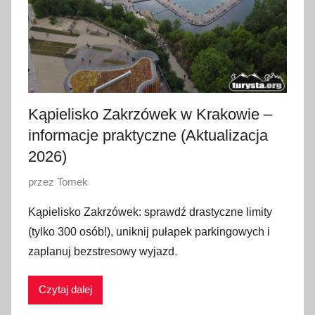
Kąpielisko Zakrzówek w Krakowie –
informacje praktyczne (Aktualizacja
2026)
O
przez
Tomek
p
Kąpielisko Zakrzówek: sprawdź drastyczne limity
u
(tylko 300 osób!), uniknij pułapek parkingowych i
b
zaplanuj bezstresowy wyjazd.
l
i
Czytaj dalej
k
o