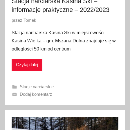
Stacja narciarska Kasina Ski –
2
informacje praktyczne – 2022/2023
0
O
przez
Tomek
p
Stacja narciarska Kasina Ski w miejscowości
u
Kasina Wielka – gm. Mszana Dolna znajduje się w
b
odległości 50 km od centrum
l
i
Czytaj dalej
k
o
w
Stacje narciarskie
a
Dodaj komentarz
n
o
1
0
s