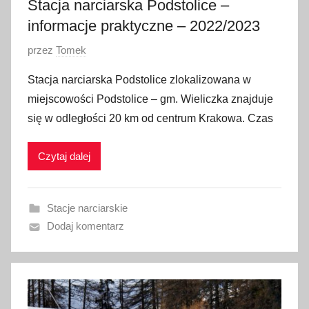
Stacja narciarska Podstolice –
0
informacje praktyczne – 2022/2023
O
przez
Tomek
p
Stacja narciarska Podstolice zlokalizowana w
u
miejscowości Podstolice – gm. Wieliczka znajduje
b
się w odległości 20 km od centrum Krakowa. Czas
l
i
Czytaj dalej
k
o
w
Stacje narciarskie
a
Dodaj komentarz
n
o
6
s
t