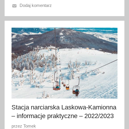
Dodaj komentarz
n
o
4
s
t
y
c
z
n
i
a
2
0
2
Stacja narciarska Laskowa-Kamionna
0
– informacje praktyczne – 2022/2023
O
przez
Tomek