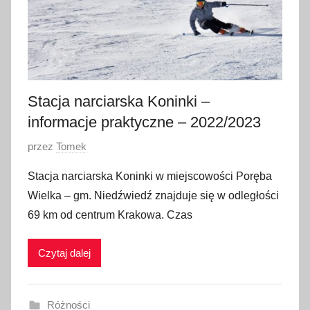
n
i
a
2
0
2
Stacja narciarska Koninki –
0
informacje praktyczne – 2022/2023
O
przez
Tomek
p
Stacja narciarska Koninki w miejscowości Poręba
u
Wielka – gm. Niedźwiedź znajduje się w odległości
b
69 km od centrum Krakowa. Czas
l
i
Czytaj dalej
k
o
w
Różności
a