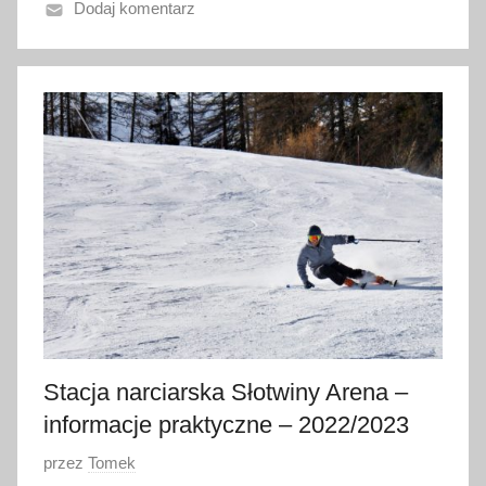
Dodaj komentarz
n
o
1
5
s
t
y
c
z
n
i
a
2
0
Stacja narciarska Słotwiny Arena –
2
informacje praktyczne – 2022/2023
0
O
przez
Tomek