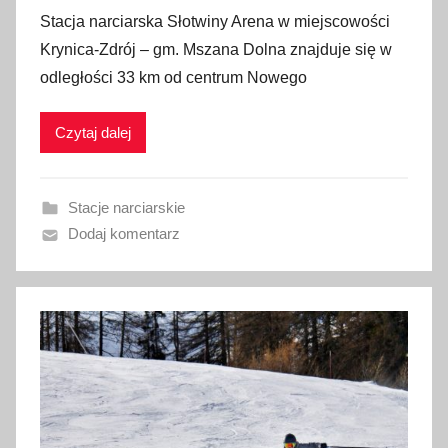
p
Stacja narciarska Słotwiny Arena w miejscowości
u
Krynica-Zdrój – gm. Mszana Dolna znajduje się w
b
odległości 33 km od centrum Nowego
l
i
Czytaj dalej
k
o
w
Stacje narciarskie
a
Dodaj komentarz
n
o
1
0
s
t
y
c
z