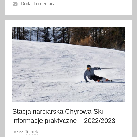
Dodaj komentarz
n
o
1
0
s
t
y
c
z
n
i
a
2
0
Stacja narciarska Chyrowa-Ski –
2
informacje praktyczne – 2022/2023
0
O
przez
Tomek