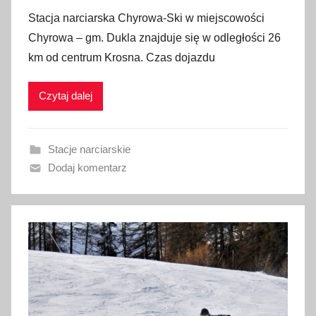
p
Stacja narciarska Chyrowa-Ski w miejscowości
u
Chyrowa – gm. Dukla znajduje się w odległości 26
b
km od centrum Krosna. Czas dojazdu
l
i
Czytaj dalej
k
o
w
Stacje narciarskie
a
Dodaj komentarz
n
o
8
s
t
y
c
z