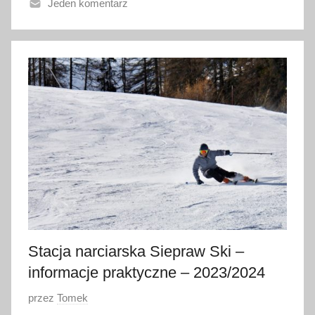
Jeden komentarz
n
o
1
6
s
t
y
c
z
n
i
a
2
0
Stacja narciarska Siepraw Ski –
2
informacje praktyczne – 2023/2024
4
O
przez
Tomek