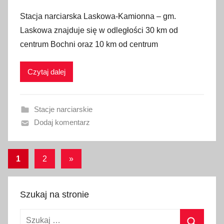
p
Stacja narciarska Laskowa-Kamionna – gm.
u
Laskowa znajduje się w odległości 30 km od
b
centrum Bochni oraz 10 km od centrum
l
i
Czytaj dalej
k
o
w
Stacje narciarskie
a
Dodaj komentarz
n
o
3
Stronicowanie
Następne
1
2
»
s
wpisy
wpisów
t
y
Szukaj na stronie
c
Szukaj:
z