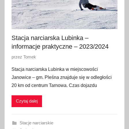
Stacja narciarska Lubinka –
informacje praktyczne – 2023/2024
O
przez
Tomek
p
Stacja narciarska Lubinka w miejscowości
u
Janowice – gm. Pleśna znajduje się w odległości
b
20 km od centrum Tarnowa. Czas dojazdu
l
i
Czytaj dalej
k
o
w
Stacje narciarskie
a