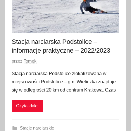
n
i
a
2
0
2
Stacja narciarska Podstolice –
0
informacje praktyczne – 2022/2023
O
przez
Tomek
p
Stacja narciarska Podstolice zlokalizowana w
u
miejscowości Podstolice – gm. Wieliczka znajduje
b
się w odległości 20 km od centrum Krakowa. Czas
l
i
Czytaj dalej
k
o
w
Stacje narciarskie
a