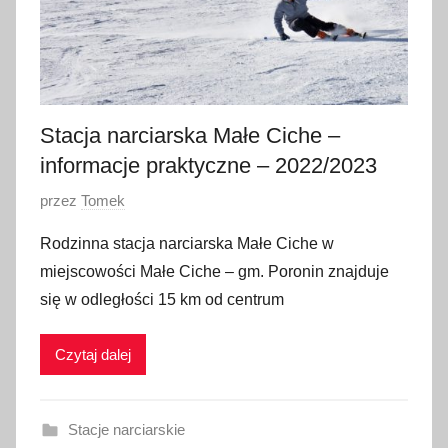
n
i
a
2
0
Stacja narciarska Małe Ciche –
2
informacje praktyczne – 2022/2023
4
O
przez
Tomek
p
Rodzinna stacja narciarska Małe Ciche w
u
miejscowości Małe Ciche – gm. Poronin znajduje
b
się w odległości 15 km od centrum
l
i
Czytaj dalej
k
o
w
Stacje narciarskie
a