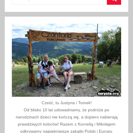
n
Szukaj
i
a
2
0
2
0
Cześć, tu Justyna i Tomek!
Od blisko 10 lat udowadniamy, że podróże po
narodzinach dzieci nie kończą się, a dopiero nabierają
prawdziwych kolorów! Razem z Kornelią i Mikołajem
odkrywamy najpiękniejsze zakątki Polski i Europy.