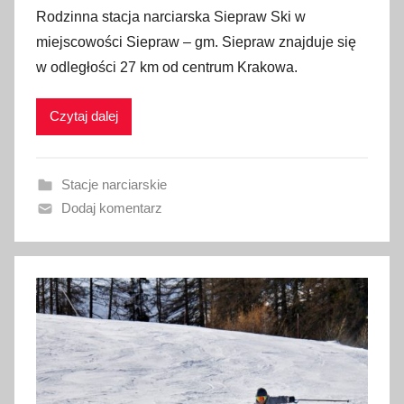
p
Rodzinna stacja narciarska Siepraw Ski w
u
miejscowości Siepraw – gm. Siepraw znajduje się
b
w odległości 27 km od centrum Krakowa.
l
i
Czytaj dalej
k
o
w
Stacje narciarskie
a
Dodaj komentarz
n
o
1
6
s
t
y
c
z