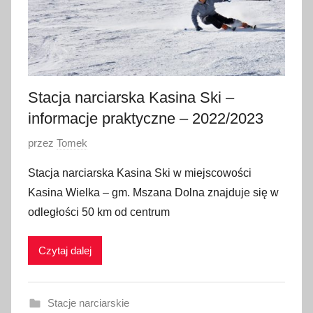
n
i
a
2
0
Stacja narciarska Kasina Ski –
2
informacje praktyczne – 2022/2023
0
O
przez
Tomek
p
Stacja narciarska Kasina Ski w miejscowości
u
Kasina Wielka – gm. Mszana Dolna znajduje się w
b
odległości 50 km od centrum
l
i
Czytaj dalej
k
o
w
Stacje narciarskie
a