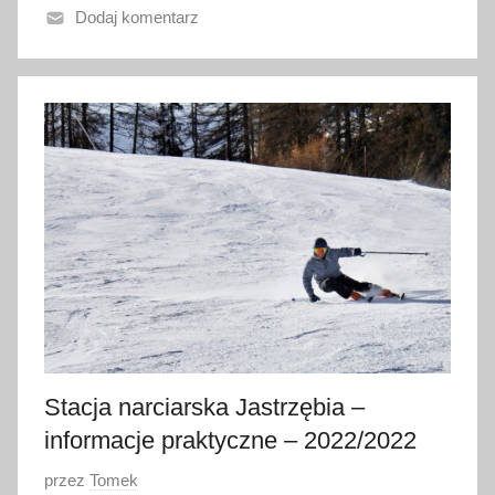
Dodaj komentarz
n
o
6
s
t
y
c
z
n
i
a
2
0
2
Stacja narciarska Jastrzębia –
0
informacje praktyczne – 2022/2022
O
przez
Tomek