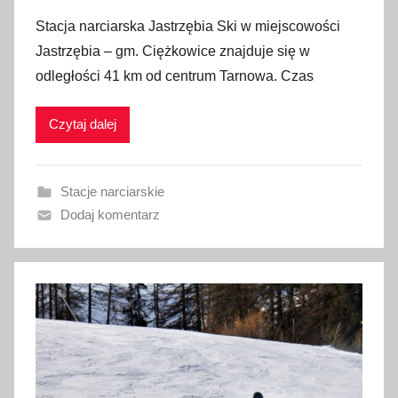
p
Stacja narciarska Jastrzębia Ski w miejscowości
u
Jastrzębia – gm. Ciężkowice znajduje się w
b
odległości 41 km od centrum Tarnowa. Czas
l
i
Czytaj dalej
k
o
w
Stacje narciarskie
a
Dodaj komentarz
n
o
6
s
t
y
c
z