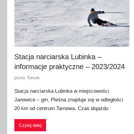
Stacja narciarska Lubinka –
informacje praktyczne – 2023/2024
O
przez
Tomek
p
Stacja narciarska Lubinka w miejscowości
u
Janowice – gm. Pleśna znajduje się w odległości
b
20 km od centrum Tarnowa. Czas dojazdu
l
i
k
Czytaj dalej
o