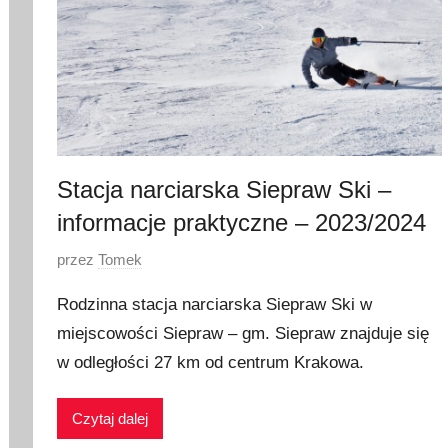
Stacja narciarska Siepraw Ski –
informacje praktyczne – 2023/2024
O
przez
Tomek
p
Rodzinna stacja narciarska Siepraw Ski w
u
miejscowości Siepraw – gm. Siepraw znajduje się
b
w odległości 27 km od centrum Krakowa.
l
i
k
Czytaj dalej
o