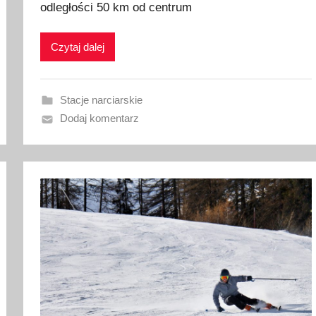
odległości 50 km od centrum
l
i
k
Czytaj dalej
o
w
a
Stacje narciarskie
n
Dodaj komentarz
o
1
0
s
t
y
c
z
n
i