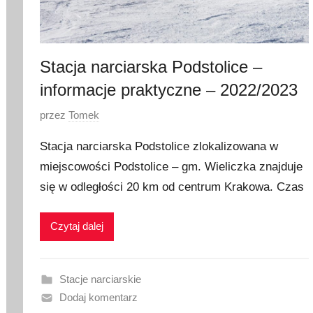
a
2
0
2
Stacja narciarska Podstolice –
0
informacje praktyczne – 2022/2023
O
przez
Tomek
p
Stacja narciarska Podstolice zlokalizowana w
u
miejscowości Podstolice – gm. Wieliczka znajduje
b
się w odległości 20 km od centrum Krakowa. Czas
l
i
k
Czytaj dalej
o
w
a
Stacje narciarskie
n
Dodaj komentarz