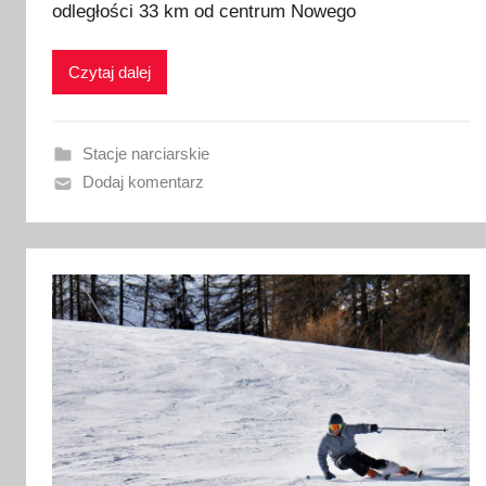
odległości 33 km od centrum Nowego
l
i
k
Czytaj dalej
o
w
a
Stacje narciarskie
n
Dodaj komentarz
o
1
0
s
t
y
c
z
n
i