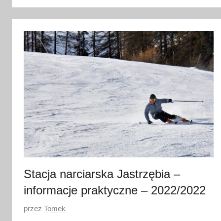
o
8
s
t
y
c
z
n
i
a
2
0
2
0
Stacja narciarska Jastrzębia –
informacje praktyczne – 2022/2022
O
przez
Tomek