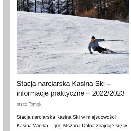
t
y
c
z
n
i
a
2
0
2
0
Stacja narciarska Kasina Ski –
informacje praktyczne – 2022/2023
O
przez
Tomek
p
Stacja narciarska Kasina Ski w miejscowości
u
Kasina Wielka – gm. Mszana Dolna znajduje się w
b