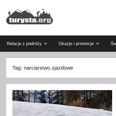
Przejdź
do
treści
Rodzinny
Turysta.org
blog
podróżniczy
Relacje z podróży
Okazje i promocje
Św
i
portal
turystyczny
Tag:
narciarstwo zjazdowe