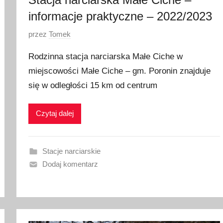
4
informacje praktyczne – 2022/2023
O
przez
Tomek
p
Rodzinna stacja narciarska Małe Ciche w
u
miejscowości Małe Ciche – gm. Poronin znajduje
b
się w odległości 15 km od centrum
l
i
k
Czytaj dalej
o
w
a
Stacje narciarskie
n
Dodaj komentarz
o
1
5
s