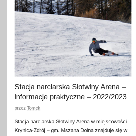
t
y
c
z
n
i
a
2
0
2
0
Stacja narciarska Słotwiny Arena –
informacje praktyczne – 2022/2023
O
przez
Tomek
p
Stacja narciarska Słotwiny Arena w miejscowości
u
Krynica-Zdrój – gm. Mszana Dolna znajduje się w
b