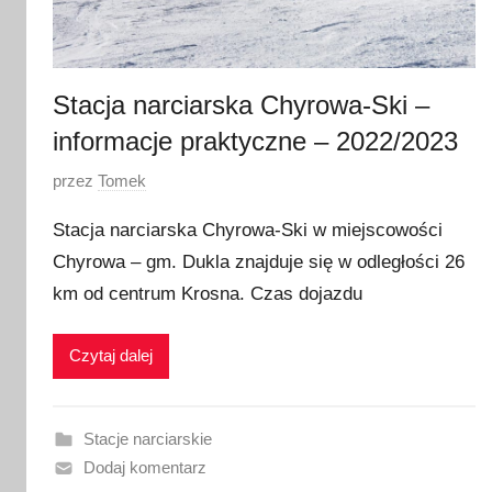
a
2
0
2
Stacja narciarska Chyrowa-Ski –
0
informacje praktyczne – 2022/2023
O
przez
Tomek
p
Stacja narciarska Chyrowa-Ski w miejscowości
u
Chyrowa – gm. Dukla znajduje się w odległości 26
b
km od centrum Krosna. Czas dojazdu
l
i
k
Czytaj dalej
o
w
a
Stacje narciarskie
n
Dodaj komentarz