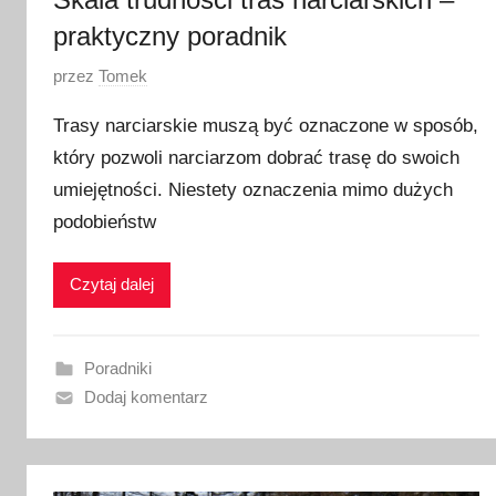
4
praktyczny poradnik
O
przez
Tomek
p
Trasy narciarskie muszą być oznaczone w sposób,
u
który pozwoli narciarzom dobrać trasę do swoich
b
umiejętności. Niestety oznaczenia mimo dużych
l
i
podobieństw
k
o
Czytaj dalej
w
a
n
Poradniki
o
Dodaj komentarz
2
6
s