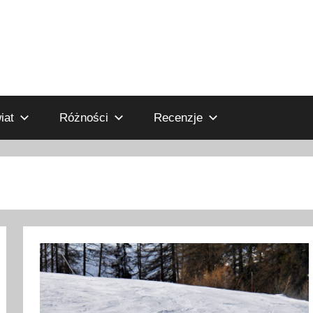
iat
Różności
Recenzje