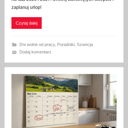
l
zaplanuj urlop!
i
k
Czytaj dalej
o
w
a
Dni wolne od pracy
,
Poradniki
,
Szwecja
n
Dodaj komentarz
o
2
4
l
u
t
e
g
o
2
0