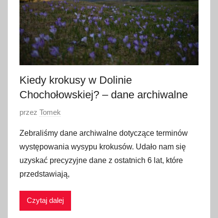
2
0
2
5
Kiedy krokusy w Dolinie
Chochołowskiej? – dane archiwalne
O
przez
Tomek
p
Zebraliśmy dane archiwalne dotyczące terminów
u
występowania wysypu krokusów. Udało nam się
b
uzyskać precyzyjne dane z ostatnich 6 lat, które
l
przedstawiają,
i
k
Czytaj dalej
o
w