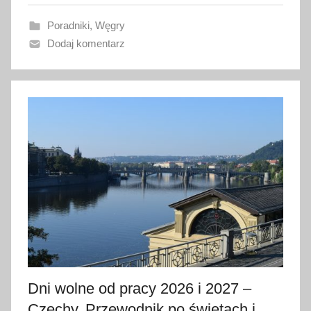
a
Poradniki
,
Węgry
n
Dodaj komentarz
o
2
2
m
a
j
a
2
0
2
6
Dni wolne od pracy 2026 i 2027 –
Czechy. Przewodnik po świętach i