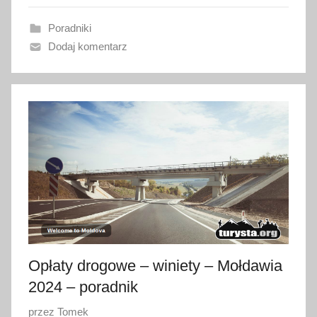
a
Poradniki
n
Dodaj komentarz
o
2
m
a
r
c
a
2
0
2
5
Opłaty drogowe – winiety – Mołdawia
2024 – poradnik
O
przez
Tomek