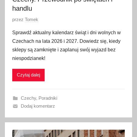
handlu
O
przez
Tomek
p
Sprawdź aktualny kalendarz świąt i dni wolnych w
u
Czechach na lata 2026 i 2027. Dowiedz się, kiedy
b
sklepy są zamknięte i zaplanuj swój wyjazd bez
l
niespodzianek!
i
k
Czytaj dalej
o
w
a
Czechy
,
Poradniki
n
Dodaj komentarz
o
5
m
a