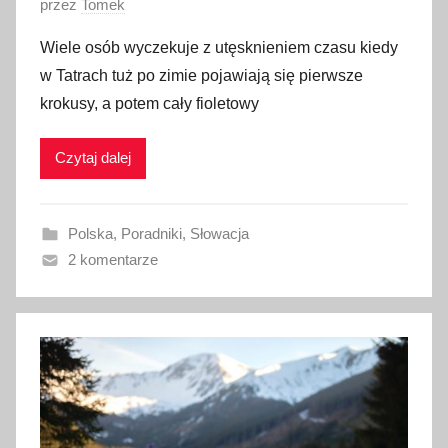
O
przez
Tomek
p
Wiele osób wyczekuje z utęsknieniem czasu kiedy
u
w Tatrach tuż po zimie pojawiają się pierwsze
b
krokusy, a potem cały fioletowy
l
i
Czytaj dalej
k
o
w
Polska
,
Poradniki
,
Słowacja
a
2 komentarze
n
o
2
m
a
r
c
a