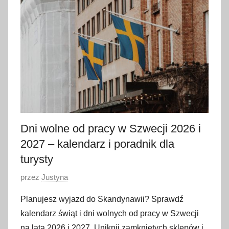
r
c
a
2
0
2
6
Dni wolne od pracy w Szwecji 2026 i
2027 – kalendarz i poradnik dla
turysty
O
przez
Justyna
p
Planujesz wyjazd do Skandynawii? Sprawdź
u
kalendarz świąt i dni wolnych od pracy w Szwecji
b
na lata 2026 i 2027. Uniknij zamkniętych sklepów i