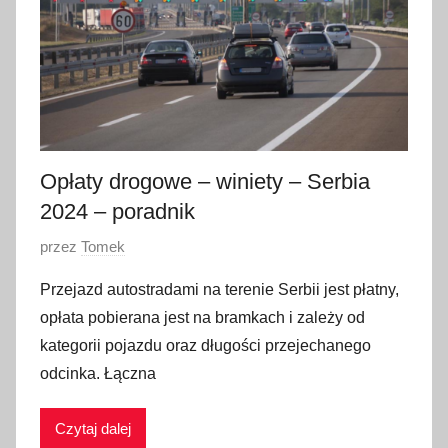
a
2
0
2
4
Opłaty drogowe – winiety – Serbia
2024 – poradnik
O
przez
Tomek
p
Przejazd autostradami na terenie Serbii jest płatny,
u
opłata pobierana jest na bramkach i zależy od
b
kategorii pojazdu oraz długości przejechanego
l
odcinka. Łączna
i
k
Czytaj dalej
o