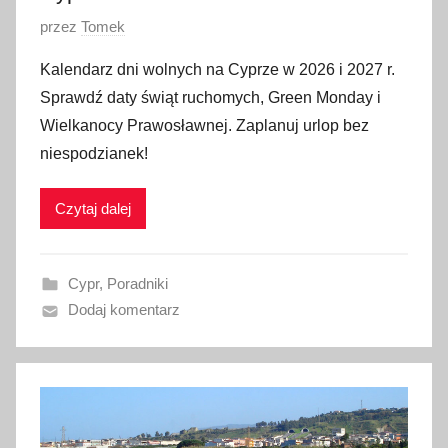
O
przez
Tomek
p
Kalendarz dni wolnych na Cyprze w 2026 i 2027 r.
u
Sprawdź daty świąt ruchomych, Green Monday i
b
Wielkanocy Prawosławnej. Zaplanuj urlop bez
l
niespodzianek!
i
k
Czytaj dalej
o
w
a
Cypr
,
Poradniki
n
Dodaj komentarz
o
1
9
l
u
t