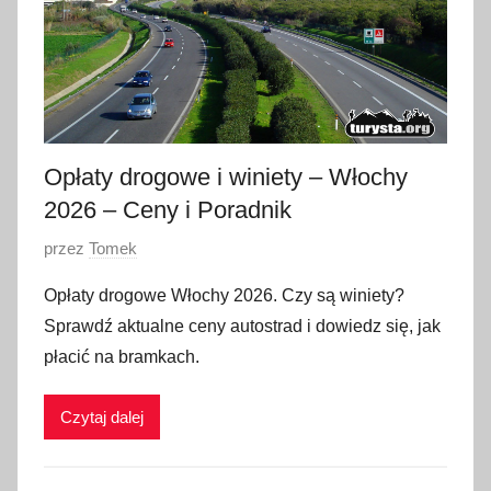
e
g
o
2
0
2
Opłaty drogowe i winiety – Włochy
6
2026 – Ceny i Poradnik
O
przez
Tomek
p
Opłaty drogowe Włochy 2026. Czy są winiety?
u
Sprawdź aktualne ceny autostrad i dowiedz się, jak
b
płacić na bramkach.
l
i
Czytaj dalej
k
o
w