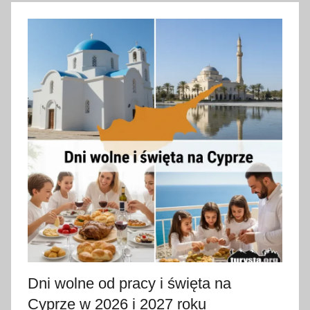
9
l
u
t
e
g
o
2
0
2
6
Dni wolne od pracy i święta na
Cyprze w 2026 i 2027 roku