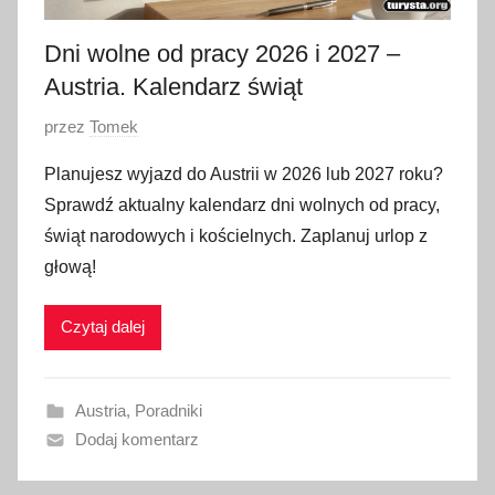
2
Dni wolne od pracy 2026 i 2027 –
6
Austria. Kalendarz świąt
O
przez
Tomek
p
Planujesz wyjazd do Austrii w 2026 lub 2027 roku?
u
Sprawdź aktualny kalendarz dni wolnych od pracy,
b
świąt narodowych i kościelnych. Zaplanuj urlop z
l
głową!
i
k
Czytaj dalej
o
w
a
Austria
,
Poradniki
n
Dodaj komentarz
o
1