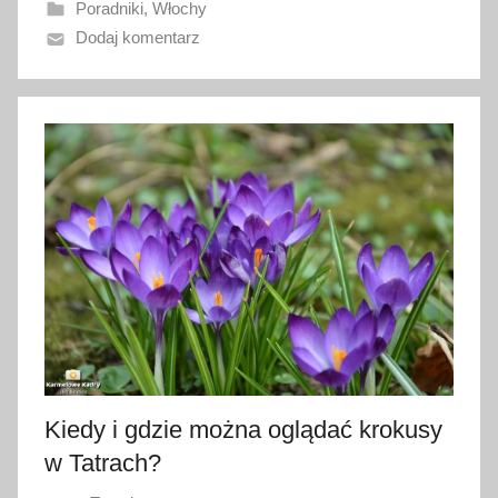
Poradniki
,
Włochy
a
Dodaj komentarz
n
o
2
6
s
t
y
c
z
n
i
a
2
0
Kiedy i gdzie można oglądać krokusy
2
w Tatrach?
6