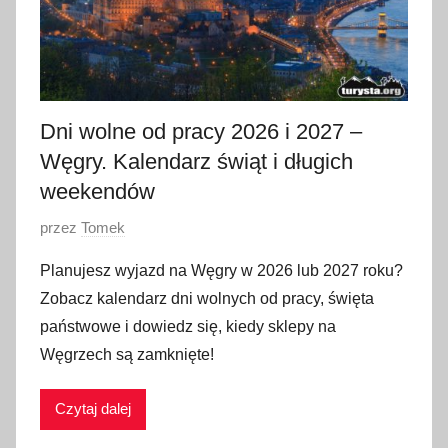
Dni wolne od pracy 2026 i 2027 –
Węgry. Kalendarz świąt i długich
weekendów
O
przez
Tomek
p
Planujesz wyjazd na Węgry w 2026 lub 2027 roku?
u
Zobacz kalendarz dni wolnych od pracy, święta
b
państwowe i dowiedz się, kiedy sklepy na
l
Węgrzech są zamknięte!
i
k
Czytaj dalej
o
w