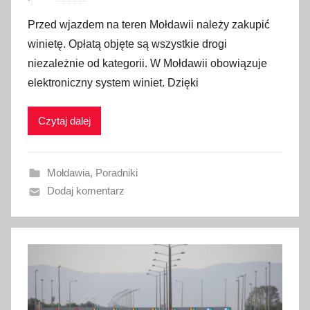
p
Przed wjazdem na teren Mołdawii należy zakupić
u
winietę. Opłatą objęte są wszystkie drogi
b
niezależnie od kategorii. W Mołdawii obowiązuje
l
elektroniczny system winiet. Dzięki
i
k
Czytaj dalej
o
w
a
Mołdawia
,
Poradniki
n
Dodaj komentarz
o
1
3
m
a
r
c