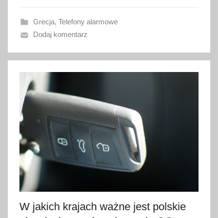
a
Grecja
,
Telefony alarmowe
n
Dodaj komentarz
o
1
4
g
r
u
d
n
i
a
2
0
2
1
W jakich krajach ważne jest polskie