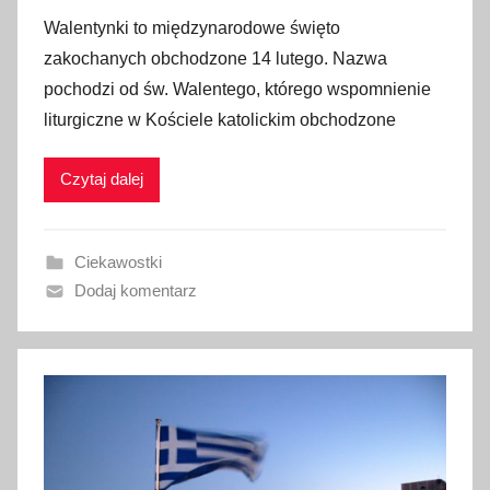
p
Walentynki to międzynarodowe święto
u
zakochanych obchodzone 14 lutego. Nazwa
b
pochodzi od św. Walentego, którego wspomnienie
l
liturgiczne w Kościele katolickim obchodzone
i
k
Czytaj dalej
o
w
a
Ciekawostki
n
Dodaj komentarz
o
1
3
l
u
t
e