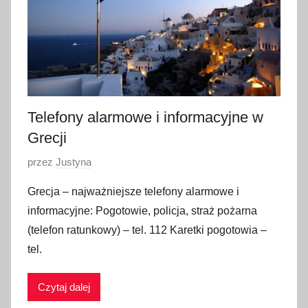
g
o
2
0
2
2
Telefony alarmowe i informacyjne w
Grecji
O
przez
Justyna
p
Grecja – najważniejsze telefony alarmowe i
u
informacyjne: Pogotowie, policja, straż pożarna
b
(telefon ratunkowy) – tel. 112 Karetki pogotowia –
l
tel.
i
k
Czytaj dalej
o
w