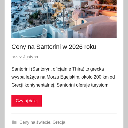
a
d
a
2
0
2
Ceny na Santorini w 2026 roku
3
O
przez
Justyna
p
Santorini (Santoryn, oficjalnie Thira) to grecka
u
wyspa leżąca na Morzu Egejskim, około 200 km od
b
Grecji kontynentalnej. Santorini oferuje turystom
l
i
Czytaj dalej
k
o
w
Ceny na świecie
,
Grecja
a