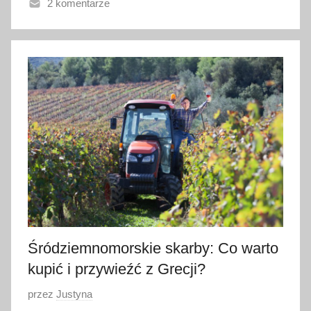
2 komentarze
n
o
3
0
c
z
e
r
w
c
a
2
0
2
Śródziemnomorskie skarby: Co warto
6
kupić i przywieźć z Grecji?
O
przez
Justyna