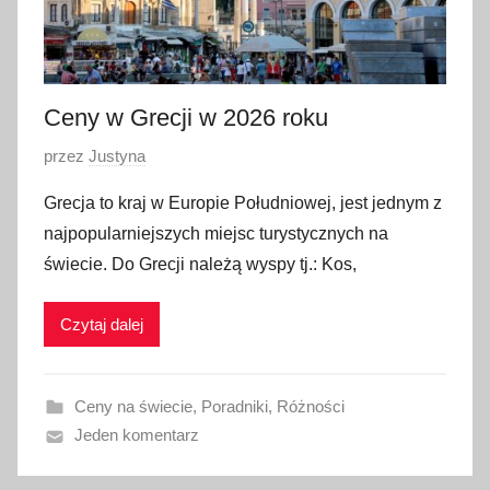
i
a
2
0
Ceny w Grecji w 2026 roku
2
O
przez
Justyna
3
p
Grecja to kraj w Europie Południowej, jest jednym z
u
najpopularniejszych miejsc turystycznych na
b
świecie. Do Grecji należą wyspy tj.: Kos,
l
i
Czytaj dalej
k
o
w
Ceny na świecie
,
Poradniki
,
Różności
a
Jeden komentarz
n
o