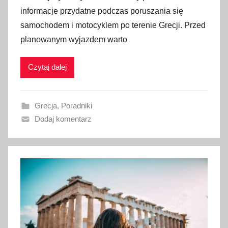
u
informacje przydatne podczas poruszania się
b
samochodem i motocyklem po terenie Grecji. Przed
l
planowanym wyjazdem warto
i
k
Czytaj dalej
o
w
a
Grecja
,
Poradniki
n
Dodaj komentarz
o
4
s
t
y
c
z
n
i