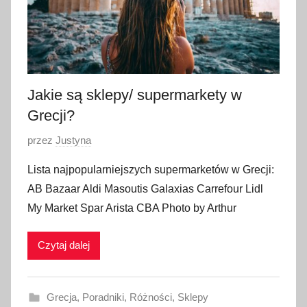
a
2
0
2
3
Jakie są sklepy/ supermarkety w
Grecji?
O
przez
Justyna
p
Lista najpopularniejszych supermarketów w Grecji:
u
AB Bazaar Aldi Masoutis Galaxias Carrefour Lidl
b
My Market Spar Arista CBA Photo by Arthur
l
i
Czytaj dalej
k
o
w
Grecja
,
Poradniki
,
Różności
,
Sklepy
a