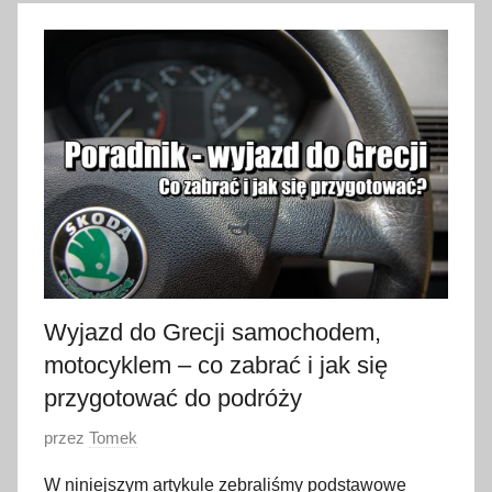
1
6
s
t
y
c
z
n
i
a
2
0
Wyjazd do Grecji samochodem,
2
motocyklem – co zabrać i jak się
3
przygotować do podróży
O
przez
Tomek
p
W niniejszym artykule zebraliśmy podstawowe