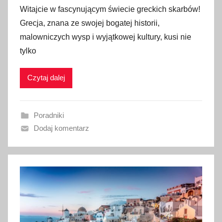
p
Witajcie w fascynującym świecie greckich skarbów!
u
Grecja, znana ze swojej bogatej historii,
b
malowniczych wysp i wyjątkowej kultury, kusi nie
l
tylko
i
k
Czytaj dalej
o
w
a
Poradniki
n
Dodaj komentarz
o
7
l
i
s
t
o
p