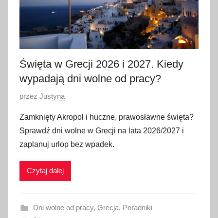
Święta w Grecji 2026 i 2027. Kiedy
wypadają dni wolne od pracy?
O
przez
Justyna
p
Zamknięty Akropol i huczne, prawosławne święta?
u
Sprawdź dni wolne w Grecji na lata 2026/2027 i
b
zaplanuj urlop bez wpadek.
l
i
Czytaj dalej
k
o
w
Dni wolne od pracy
,
Grecja
,
Poradniki
a