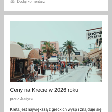
Dodaj komentarz
n
o
3
0
s
t
y
c
z
n
i
a
2
0
Ceny na Krecie w 2026 roku
2
O
przez
Justyna
3
p
Kreta jest największą z greckich wysp i znajduje się
u