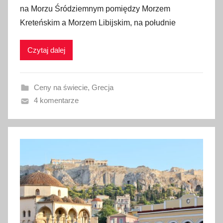
na Morzu Śródziemnym pomiędzy Morzem
b
Kreteńskim a Morzem Libijskim, na południe
l
i
Czytaj dalej
k
o
w
Ceny na świecie
,
Grecja
a
4 komentarze
n
o
2
0
s
t
y
c
z
n