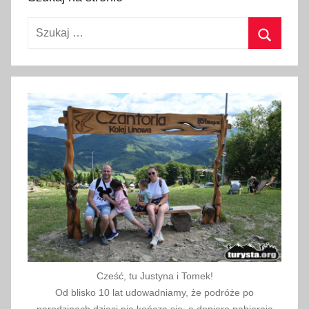
r
Szukaj:
u
d
Szukaj
n
i
a
2
0
1
9
Cześć, tu Justyna i Tomek!
Od blisko 10 lat udowadniamy, że podróże po