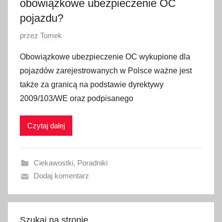
obowiązkowe ubezpieczenie OC
pojazdu?
O
przez
Tomek
p
Obowiązkowe ubezpieczenie OC wykupione dla
u
pojazdów zarejestrowanych w Polsce ważne jest
b
także za granicą na podstawie dyrektywy
l
2009/103/WE oraz podpisanego
i
k
Czytaj dalej
o
w
a
Ciekawostki
,
Poradniki
n
Dodaj komentarz
o
2
9
g
Szukaj na stronie