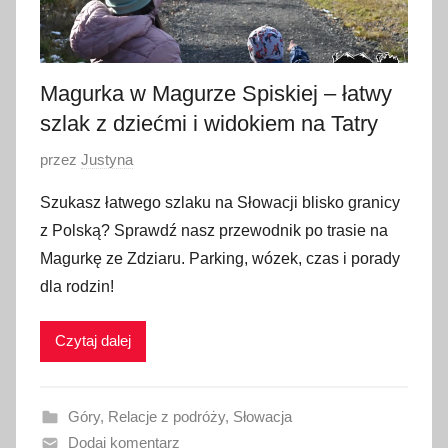
Magurka w Magurze Spiskiej – łatwy
szlak z dziećmi i widokiem na Tatry
O
przez
Justyna
p
Szukasz łatwego szlaku na Słowacji blisko granicy
u
z Polską? Sprawdź nasz przewodnik po trasie na
b
Magurkę ze Zdziaru. Parking, wózek, czas i porady
l
dla rodzin!
i
k
Czytaj dalej
o
w
a
Góry
,
Relacje z podróży
,
Słowacja
n
Dodaj komentarz
o