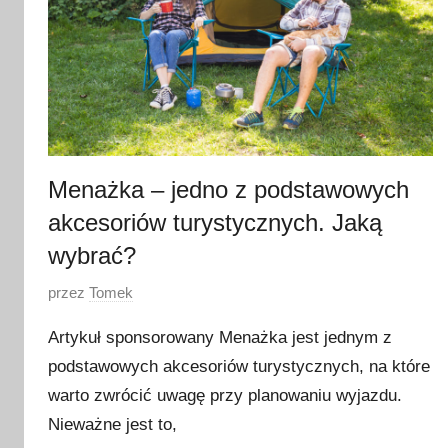
Menażka – jedno z podstawowych
akcesoriów turystycznych. Jaką
wybrać?
O
przez
Tomek
p
Artykuł sponsorowany Menażka jest jednym z
u
podstawowych akcesoriów turystycznych, na które
b
warto zwrócić uwagę przy planowaniu wyjazdu.
l
i
Nieważne jest to,