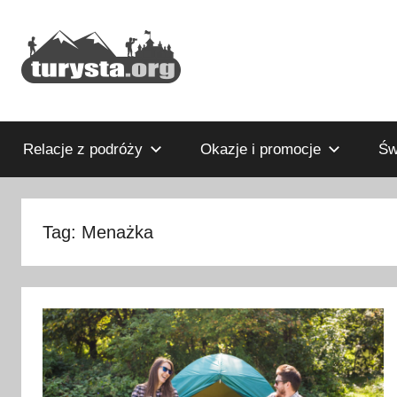
Przejdź
do
treści
Rodzinny
Turysta.org
blog
podróżniczy
Relacje z podróży
Okazje i promocje
Św
i
portal
turystyczny
Tag:
Menażka