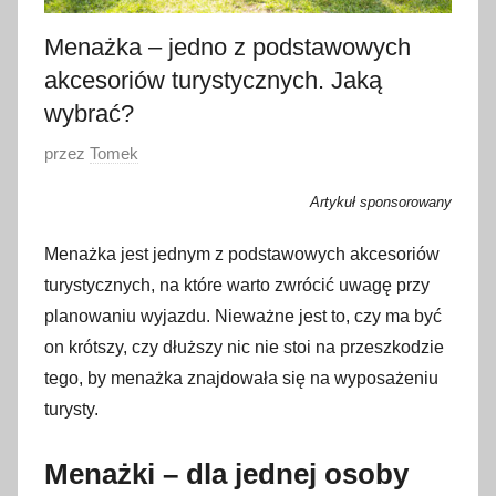
Menażka – jedno z podstawowych
akcesoriów turystycznych. Jaką
wybrać?
O
przez
Tomek
p
Artykuł sponsorowany
u
b
Menażka jest jednym z podstawowych akcesoriów
l
turystycznych, na które warto zwrócić uwagę przy
i
planowaniu wyjazdu. Nieważne jest to, czy ma być
k
on krótszy, czy dłuższy nic nie stoi na przeszkodzie
o
tego, by menażka znajdowała się na wyposażeniu
w
turysty.
a
n
Menażki – dla jednej osoby
o