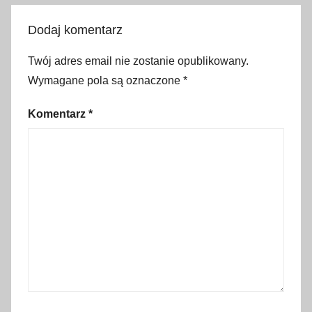
r
Dodaj komentarz
y
s
Twój adres email nie zostanie opublikowany.
t
Wymagane pola są oznaczone
*
y
c
Komentarz
*
z
n
e
,
a
k
c
e
s
o
r