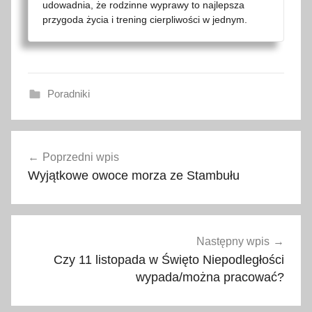
udowadnia, że rodzinne wyprawy to najlepsza
przygoda życia i trening cierpliwości w jednym.
Poradniki
a
Nawigacja
k
Poprzedni wpis
wpisu
c
Wyjątkowe owoce morza ze Stambułu
e
s
o
r
Następny wpis
i
Czy 11 listopada w Święto Niepodległości
a
wypada/można pracować?
t
u