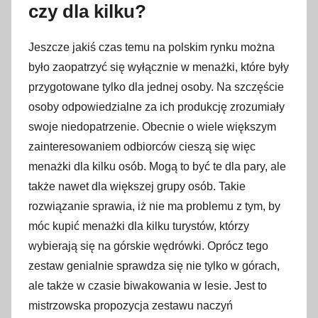
9
czy dla kilku?
l
i
Jeszcze jakiś czas temu na polskim rynku można
s
było zaopatrzyć się wyłącznie w menażki, które były
t
przygotowane tylko dla jednej osoby. Na szczęście
o
osoby odpowiedzialne za ich produkcję zrozumiały
p
swoje niedopatrzenie. Obecnie o wiele większym
a
zainteresowaniem odbiorców cieszą się więc
d
menażki dla kilku osób. Mogą to być te dla pary, ale
a
2
także nawet dla większej grupy osób. Takie
0
rozwiązanie sprawia, iż nie ma problemu z tym, by
2
móc kupić menażki dla kilku turystów, którzy
2
wybierają się na górskie wędrówki. Oprócz tego
zestaw genialnie sprawdza się nie tylko w górach,
ale także w czasie biwakowania w lesie. Jest to
mistrzowska propozycja zestawu naczyń