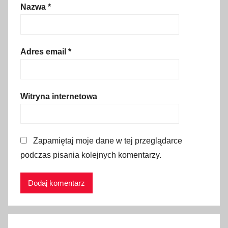
Nazwa
*
i
u
m
,
Adres email
*
c
o
j
Witryna internetowa
e
s
t
Zapamiętaj moje dane w tej przeglądarce
w
podczas pisania kolejnych komentarzy.
a
ż
n
e
,
j