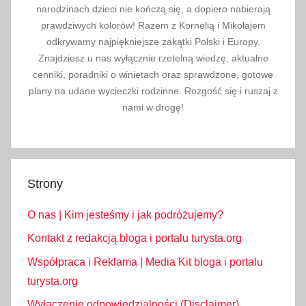
,
narodzinach dzieci nie kończą się, a dopiero nabierają
M
prawdziwych kolorów! Razem z Kornelią i Mikołajem
e
odkrywamy najpiękniejsze zakątki Polski i Europy.
n
Znajdziesz u nas wyłącznie rzetelną wiedzę, aktualne
cenniki, poradniki o winietach oraz sprawdzone, gotowe
a
plany na udane wycieczki rodzinne. Rozgość się i ruszaj z
ż
nami w drogę!
k
a
,
p
o
Strony
r
O nas | Kim jesteśmy i jak podróżujemy?
a
d
Kontakt z redakcją bloga i portalu turysta.org
n
Współpraca i Reklama | Media Kit bloga i portalu
i
turysta.org
k
Wyłączenie odpowiedzialności (Disclaimer)