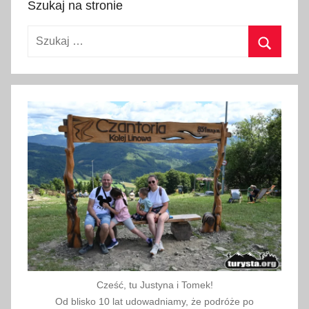
Szukaj na stronie
a
k
Szukaj:
k
u
Szukaj
p
i
ć
,
j
a
k
w
y
b
r
a
Cześć, tu Justyna i Tomek!
ć
Od blisko 10 lat udowadniamy, że podróże po