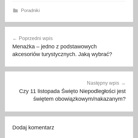
Poradniki
1
Nawigacja
1
Poprzedni wpis
wpisu
,
Menażka – jedno z podstawowych
1
akcesoriów turystycznych. Jaką wybrać?
1
l
i
s
Następny wpis
t
Czy 11 listopada Święto Niepodległości jest
o
świętem obowiązkowym/nakazanym?
p
a
d
Dodaj komentarz
,