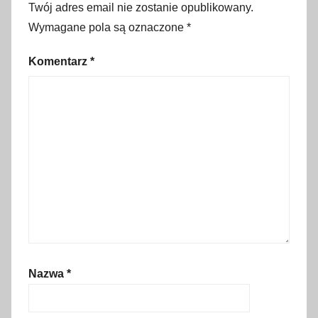
1
Twój adres email nie zostanie opublikowany.
1
Wymagane pola są oznaczone
*
l
i
Komentarz
*
s
t
o
p
a
d
a
,
c
z
y
Nazwa
*
w
y
p