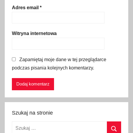
a
Adres email
*
d
a
,
Witryna internetowa
h
o
b
Zapamiętaj moje dane w tej przeglądarce
b
podczas pisania kolejnych komentarzy.
y
,
p
r
a
c
Szukaj na stronie
a
,
Szukaj:
p