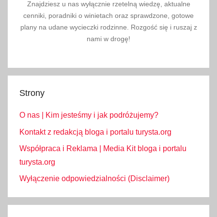
Znajdziesz u nas wyłącznie rzetelną wiedzę, aktualne
t
cenniki, poradniki o winietach oraz sprawdzone, gotowe
o
plany na udane wycieczki rodzinne. Rozgość się i ruszaj z
N
nami w drogę!
i
e
p
o
Strony
d
l
O nas | Kim jesteśmy i jak podróżujemy?
e
g
Kontakt z redakcją bloga i portalu turysta.org
ł
Współpraca i Reklama | Media Kit bloga i portalu
o
turysta.org
ś
Wyłączenie odpowiedzialności (Disclaimer)
c
i
,