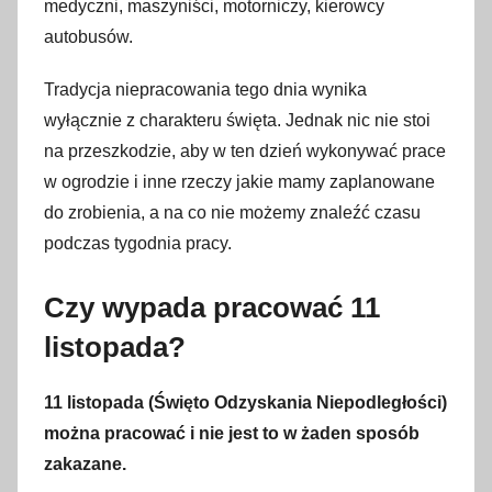
9
medyczni, maszyniści, motorniczy, kierowcy
l
autobusów.
i
s
Tradycja niepracowania tego dnia wynika
t
wyłącznie z charakteru święta. Jednak nic nie stoi
o
na przeszkodzie, aby w ten dzień wykonywać prace
p
w ogrodzie i inne rzeczy jakie mamy zaplanowane
a
do zrobienia, a na co nie możemy znaleźć czasu
d
podczas tygodnia pracy.
a
2
Czy wypada pracować 11
0
listopada?
2
2
11 listopada (Święto Odzyskania Niepodległości)
można pracować i nie jest to w żaden sposób
zakazane.