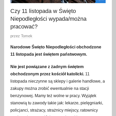
Czy 11 listopada w Święto
Niepodległości wypada/można
pracować?
O
przez
Tomek
p
Narodowe Święto Niepodległości obchodzone
u
11 listopada jest świętem państwowym.
b
l
Nie jest powiązane z żadnym świętem
i
obchodzonym przez kościół katolicki.
11
k
listopada nieczynne są sklepy i galerie handlowe, a
o
zakupy można zrobić ewentualnie na stacji
w
benzynowej. Mamy też wolne w pracy. Wyjątek
a
stanowią tu zawody takie jak: lekarze, pielęgniarki,
n
o
policjanci, strażacy, strażnicy miejscy, ratownicy