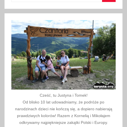
r
Szukaj
a
c
a
z
a
w
o
d
o
w
a
,
Cześć, tu Justyna i Tomek!
Ś
Od blisko 10 lat udowadniamy, że podróże po
w
narodzinach dzieci nie kończą się, a dopiero nabierają
i
prawdziwych kolorów! Razem z Kornelią i Mikołajem
ę
odkrywamy najpiękniejsze zakątki Polski i Europy.