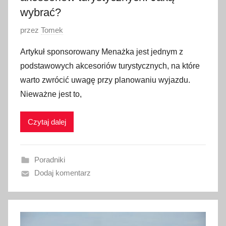
wybrać?
O
przez
Tomek
p
Artykuł sponsorowany Menażka jest jednym z
u
podstawowych akcesoriów turystycznych, na które
b
warto zwrócić uwagę przy planowaniu wyjazdu.
l
Nieważne jest to,
i
k
Czytaj dalej
o
w
a
Poradniki
n
Dodaj komentarz
o
9
l
i