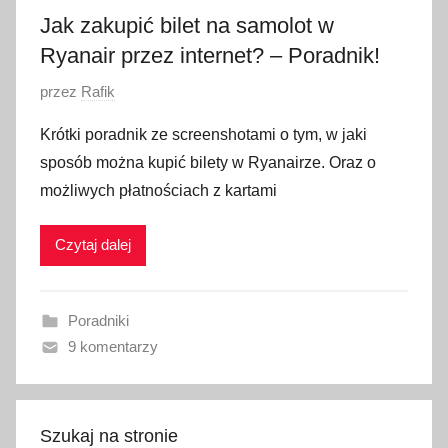
2
Jak zakupić bilet na samolot w
0
Ryanair przez internet? – Poradnik!
O
przez
Rafik
p
Krótki poradnik ze screenshotami o tym, w jaki
u
sposób można kupić bilety w Ryanairze. Oraz o
b
możliwych płatnościach z kartami
l
i
Czytaj dalej
k
o
w
Poradniki
a
9 komentarzy
n
o
1
8
Szukaj na stronie