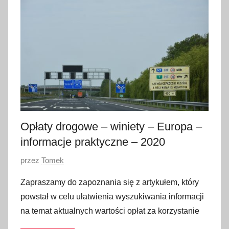
s
t
o
p
a
d
a
2
0
2
Opłaty drogowe – winiety – Europa –
2
informacje praktyczne – 2020
O
przez
Tomek
p
Zapraszamy do zapoznania się z artykułem, który
u
powstał w celu ułatwienia wyszukiwania informacji
b
na temat aktualnych wartości opłat za korzystanie
l
i