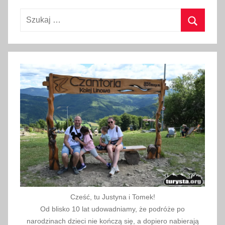
l
Szukaj:
i
p
Szukaj
c
a
2
0
1
7
Cześć, tu Justyna i Tomek!
Od blisko 10 lat udowadniamy, że podróże po
narodzinach dzieci nie kończą się, a dopiero nabierają