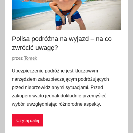
Polisa podróżna na wyjazd – na co
zwrócić uwagę?
O
przez
Tomek
p
Ubezpieczenie podróżne jest kluczowym
u
narzędziem zabezpieczającym podróżujących
b
przed nieprzewidzianymi sytuacjami. Przed
l
zakupem warto jednak dokładnie przemyśleć
i
wybór, uwzględniając różnorodne aspekty,
k
o
w
Czytaj dalej
a