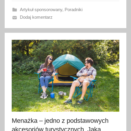
n
Artykuł sponsorowany
,
Poradniki
o
Dodaj komentarz
2
7
g
r
u
d
n
i
a
2
0
2
3
Menażka – jedno z podstawowych
akcesoriów turystycznych. Jaką