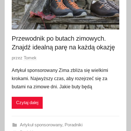
Przewodnik po butach zimowych.
Znajdź idealną parę na każdą okazję
O
przez
Tomek
p
Artykuł sponsorowany Zima zbliża się wielkimi
u
krokami. Najwyższy czas, aby rozejrzeć się za
b
butami na zimowe dni. Jakie buty będą
l
i
Czytaj dalej
k
o
w
Artykuł sponsorowany
,
Poradniki
a