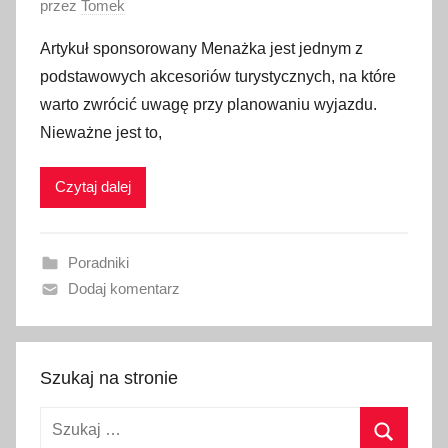
O
przez
Tomek
p
Artykuł sponsorowany Menażka jest jednym z
u
podstawowych akcesoriów turystycznych, na które
b
warto zwrócić uwagę przy planowaniu wyjazdu.
l
Nieważne jest to,
i
k
Czytaj dalej
o
w
a
Poradniki
n
Dodaj komentarz
o
9
l
i
Szukaj na stronie
s
Szukaj:
t
o