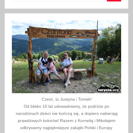
Szukaj
p
a
d
a
2
0
2
2
Cześć, tu Justyna i Tomek!
Od blisko 10 lat udowadniamy, że podróże po
narodzinach dzieci nie kończą się, a dopiero nabierają
prawdziwych kolorów! Razem z Kornelią i Mikołajem
odkrywamy najpiękniejsze zakątki Polski i Europy.