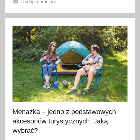
Dodaj komentarz
n
o
1
6
l
i
s
t
o
p
a
d
a
2
Menażka – jedno z podstawowych
0
akcesoriów turystycznych. Jaką
2
wybrać?
2