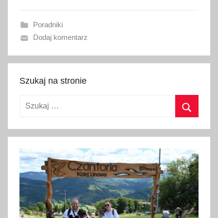
w
a
Poradniki
n
Dodaj komentarz
o
2
1
s
Szukaj na stronie
i
Szukaj:
e
r
Szukaj
p
n
i
a
2
0
1
9