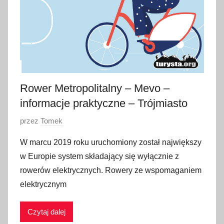
Rower Metropolitalny – Mevo –
informacje praktyczne – Trójmiasto
O
przez
Tomek
p
W marcu 2019 roku uruchomiony został największy
u
w Europie system składający się wyłącznie z
b
rowerów elektrycznych. Rowery ze wspomaganiem
l
elektrycznym
i
k
Czytaj dalej
o