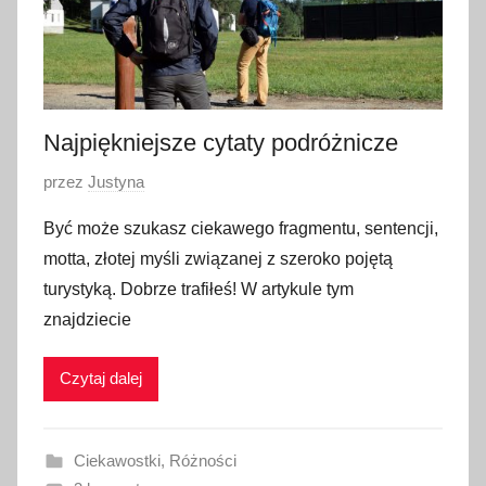
Najpiękniejsze cytaty podróżnicze
O
przez
Justyna
p
Być może szukasz ciekawego fragmentu, sentencji,
u
motta, złotej myśli związanej z szeroko pojętą
b
turystyką. Dobrze trafiłeś! W artykule tym
l
znajdziecie
i
k
Czytaj dalej
o
w
a
Ciekawostki
,
Różności
n