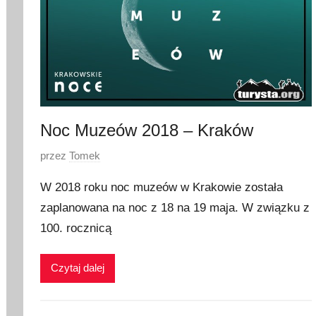
Noc Muzeów 2018 – Kraków
O
przez
Tomek
p
W 2018 roku noc muzeów w Krakowie została
u
zaplanowana na noc z 18 na 19 maja. W związku z
b
100. rocznicą
l
i
k
Czytaj dalej
o
w