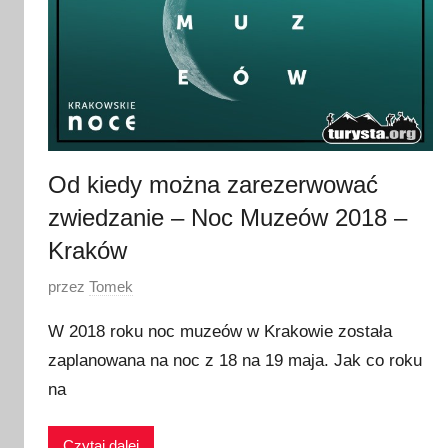
Od kiedy można zarezerwować
zwiedzanie – Noc Muzeów 2018 –
Kraków
O
przez
Tomek
p
W 2018 roku noc muzeów w Krakowie została
u
zaplanowana na noc z 18 na 19 maja. Jak co roku
b
na
l
i
k
Czytaj dalej