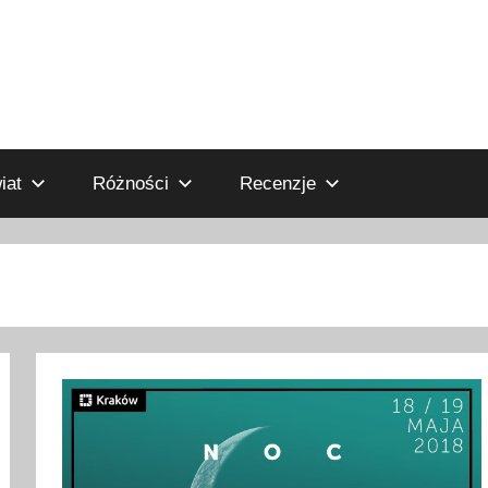
iat
Różności
Recenzje