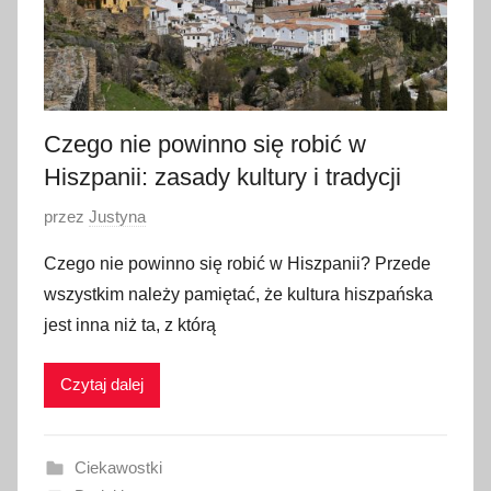
Czego nie powinno się robić w
Hiszpanii: zasady kultury i tradycji
O
przez
Justyna
p
Czego nie powinno się robić w Hiszpanii? Przede
u
wszystkim należy pamiętać, że kultura hiszpańska
b
jest inna niż ta, z którą
l
i
Czytaj dalej
k
o
w
Ciekawostki
a