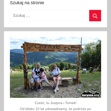
m
Szukaj na stronie
a
Szukaj:
r
c
Szukaj
a
2
0
2
0
Cześć, tu Justyna i Tomek!
Od blisko 10 lat udowadniamy, że podróże po