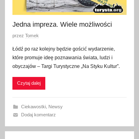
Jedna impreza. Wiele możliwości
O
przez
Tomek
p
Łódź po raz kolejny będzie gościć wydarzenie,
u
które promuje ideę poznawania świata, ludzi i
b
obyczajów – Targi Turystyczne „Na Styku Kultur”.
l
i
Czytaj dalej
k
o
w
Ciekawostki
,
Newsy
a
Dodaj komentarz
n
o
4