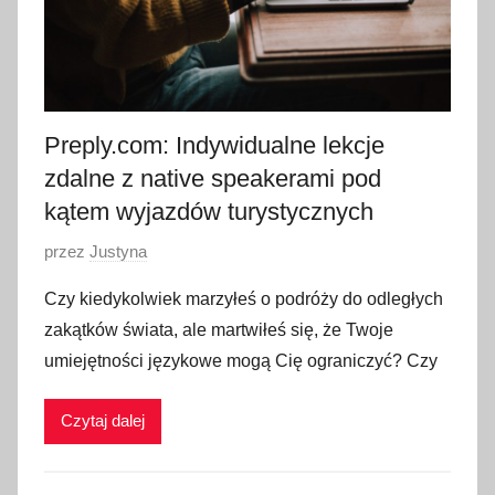
Preply.com: Indywidualne lekcje
zdalne z native speakerami pod
kątem wyjazdów turystycznych
O
przez
Justyna
p
Czy kiedykolwiek marzyłeś o podróży do odległych
u
zakątków świata, ale martwiłeś się, że Twoje
b
umiejętności językowe mogą Cię ograniczyć? Czy
l
i
Czytaj dalej
k
o
w