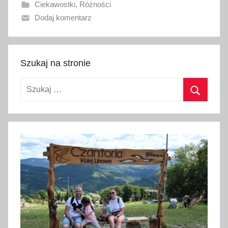
Ciekawostki
,
Różności
a
Dodaj komentarz
n
o
2
4
Szukaj na stronie
l
Szukaj:
i
p
Szukaj
c
a
2
0
2
3